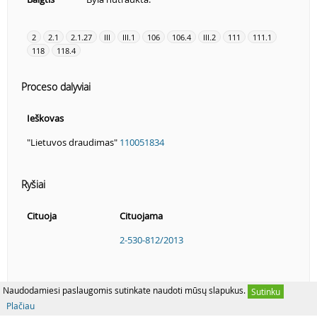
2
2.1
2.1.27
III
III.1
106
106.4
III.2
111
111.1
118
118.4
Proceso dalyviai
Ieškovas
"Lietuvos draudimas"
110051834
Ryšiai
Cituoja
Cituojama
2-530-812/2013
Naudodamiesi paslaugomis sutinkate naudoti mūsų slapukus.
Sutinku
Plačiau