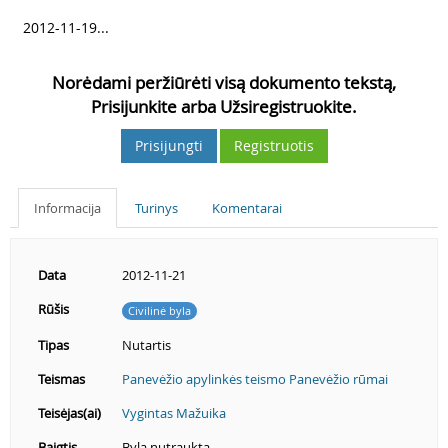
3
2012-11-19...
Norėdami peržiūrėti visą dokumento tekstą,
Prisijunkite arba Užsiregistruokite.
Prisijungti
Registruotis
Informacija
Turinys
Komentarai
Data
2012-11-21
Rūšis
Civilinė byla
Tipas
Nutartis
Teismas
Panevėžio apylinkės teismo Panevėžio rūmai
Teisėjas(ai)
Vygintas Mažuika
Baigtis
Byla nutraukta.