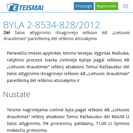
Prisijungti
Registruotis
BYLA 2-8534-828/2012
Dėl
žalos atlyginimo išnagrinėjo ieškovo AB „Lietuvos
draudimas“ pareiškimą dėl ieškinio atsisakymo
1
Panevėžio miesto apylinkės teismo teisėjas Vygintas Mažuika,
rašytinio proceso tvarka civilinėje byloje pagal ieškovo AB
„Lietuvos draudimas“ ieškinį atsakovui Tomui Račkauskui dėl
žalos atlyginimo išnagrinėjo ieškovo AB „Lietuvos draudimas“
pareiškimą dėl ieškinio atsisakymo ir
Nustatė
2
Teisme nagrinėjama civilinė byla pagal ieškovo AB „Lietuvos
draudimas“ ieškinį atsakovui Tomui Račkauskui dėl 864,00 Lt
žalos atlyginimo, 5% procesinių palūkanų, 71,00 Lt žyminio
mokesčio priteisimo.