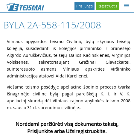
Prisijungti
Registruotis
BYLA 2A-558-115/2008
1
Vilniaus apygardos teismo Civilinių bylų skyriaus teisėjų
kolegija, susidedanti iš kolegijos pirmininko ir pranešėjo
Algirdo Auruškevičius, teisėjų Dalios Kačinskienės, Virginijos
Volskienės, sekretoriaujant Gražinai Glavackaitei,
suinteresuoto asmens Vilniaus apskrities viršininko
administracijos atstovei Aidai Karolienei,
2
viešame teismo posėdyje apeliacine žodinio proceso tvarka
išnagrinėjo civilinę bylą pagal pareiškėjų K. I. ir V. K.
apeliacinį skundą dėl Vilniaus rajono apylinkės teismo 2008
m. sausio 31 d. sprendimo civilinėje...
Norėdami peržiūrėti visą dokumento tekstą,
Prisijunkite arba Užsiregistruokite.