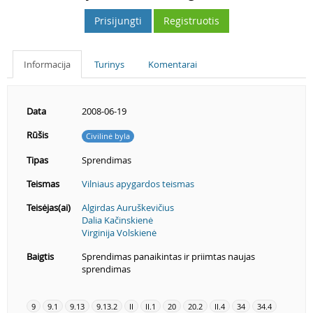
Prisijungti
Registruotis
Informacija
Turinys
Komentarai
Data
2008-06-19
Rūšis
Civilinė byla
Tipas
Sprendimas
Teismas
Vilniaus apygardos teismas
Teisėjas(ai)
Algirdas Auruškevičius
Dalia Kačinskienė
Virginija Volskienė
Baigtis
Sprendimas panaikintas ir priimtas naujas
sprendimas
9
9.1
9.13
9.13.2
II
II.1
20
20.2
II.4
34
34.4