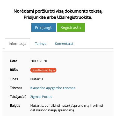
Norėdami peržiūrėti visą dokumento tekstą,
Prisijunkite arba Užsiregistruokite.
Prisijungti
Registruotis
Informacija
Turinys
Komentarai
Data
2009-08-20
Rūšis
Baudžiamoji byla
Tipas
Nutartis
Teismas
Klaipėdos apygardos teismas
Teisėjas(ai)
Zigmas Pocius
Baigtis
Nutartis: panaikinti nutartį/sprendimą ir priimti
dėl skundo naują sprendimą