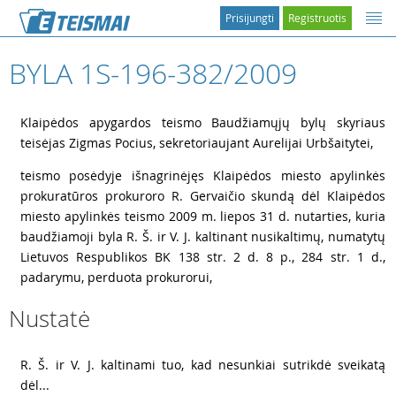
Prisijungti
Registruotis
BYLA 1S-196-382/2009
1
Klaipėdos apygardos teismo Baudžiamųjų bylų skyriaus
teisėjas Zigmas Pocius, sekretoriaujant Aurelijai Urbšaitytei,
2
teismo posėdyje išnagrinėjęs Klaipėdos miesto apylinkės
prokuratūros prokuroro R. Gervaičio skundą dėl Klaipėdos
miesto apylinkės teismo 2009 m. liepos 31 d. nutarties, kuria
baudžiamoji byla R. Š. ir V. J. kaltinant nusikaltimų, numatytų
Lietuvos Respublikos BK 138 str. 2 d. 8 p., 284 str. 1 d.,
padarymu, perduota prokurorui,
Nustatė
3
R. Š. ir V. J. kaltinami tuo, kad nesunkiai sutrikdė sveikatą
dėl...