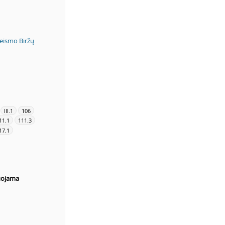
teismo Biržų
III.1
106
11.1
111.3
17.1
uojama