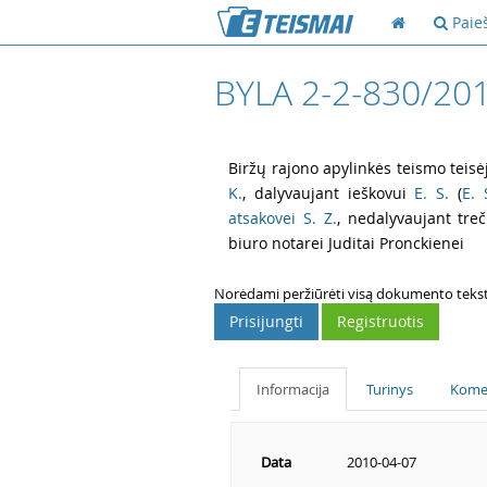
Paie
BYLA 2-2-830/20
1
2
Biržų rajono apylinkės teismo teisė
K.
,
dalyvaujant ieškovui
E. S.
(
E.
atsakovei
S. Z.
, nedalyvaujant tre
biuro notarei Juditai Pronckienei
3
Norėdami peržiūrėti visą dokumento tekstą,
Prisijungti
Registruotis
Informacija
Turinys
Kome
Data
2010-04-07