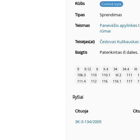
Rūšis
Civilinė byla
Tipas
Sprendimas
Teismas
Panevėžio apylinkės 
rūmai
Teisėjas(ai)
Česlovas Kulikauskas
Baigtis
Patenkintas iš dalies.
9
9.12
II
II.4
34
34.4
III
106.3
110
110.1
III.2
111
1
111.4
112
116
116.1
117
1
Ryšiai
Cituoja
Cit
3K-3-134/2009