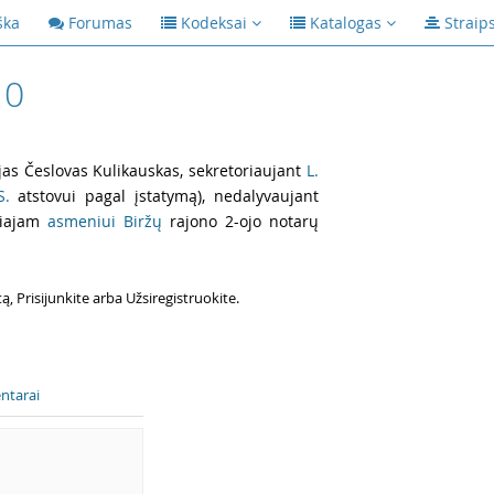
ška
Forumas
Kodeksai
Katalogas
Straip
10
jas Česlovas Kulikauskas, sekretoriaujant
L.
 S.
atstovui pagal įstatymą),
nedalyvaujant
čiajam
asmeniui Biržų
rajono 2-ojo notarų
 Prisijunkite arba Užsiregistruokite.
ntarai