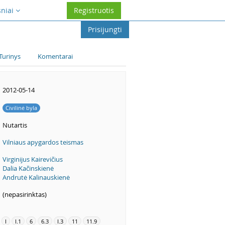
sniai
Registruotis
Prisijungti
Turinys
Komentarai
2012-05-14
Civilinė byla
Nutartis
Vilniaus apygardos teismas
Virginijus Kairevičius
Dalia Kačinskienė
Andrutė Kalinauskienė
(nepasirinktas)
I
I.1
6
6.3
I.3
11
11.9