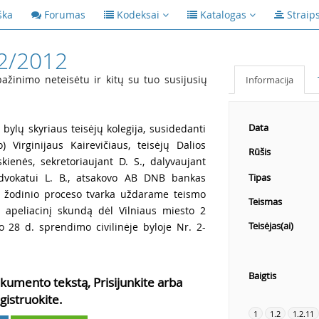
ška
Forumas
Kodeksai
Katalogas
Straip
2/2012
žinimo neteisėtu ir kitų su tuo susijusių
Informacija
Data
 bylų skyriaus teisėjų kolegija, susidedanti
) Virginijaus Kairevičiaus, teisėjų Dalios
Rūšis
kienės, sekretoriaujant D. S., dalyvaujant
 advokatui L. B., atsakovo AB DNB bankas
Tipas
ine žodinio proceso tvarka uždarame teismo
Teismas
. apeliacinį skundą dėl Vilniaus miesto 2
Teisėjas(ai)
 28 d. sprendimo civilinėje byloje Nr. 2-
Baigtis
kumento tekstą, Prisijunkite arba
gistruokite.
1
1.2
1.2.11