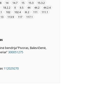
.8
14
14.7
15
15.3
15.3.2
18.2.2
II
II.5
44
44.2
44.2.4
I.1
102
102.4
III.2
111
111.1
113
113.9
117
117.1
as
nė bendrija"Pivoras, Balevičienė,
neriai"
300051275
as
112029270