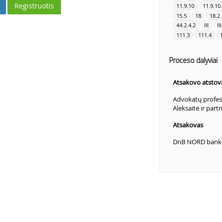
Registruotis
11.9.10
11.9.10
15.5
18
18.2
44.2.4.2
III
II
111.3
111.4
Proceso dalyviai
Atsakovo atstov
Advokatų profesi
Aleksaitė ir part
Atsakovas
DnB NORD bank