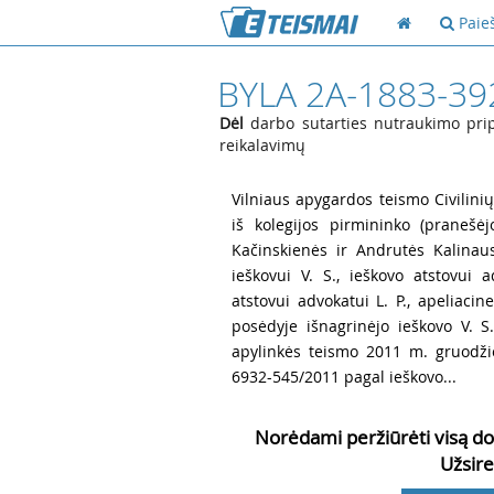
Paie
BYLA 2A-1883-39
Dėl
darbo sutarties nutraukimo pripa
reikalavimų
1
Vilniaus apygardos teismo Civilinių
iš kolegijos pirmininko (pranešėjo
Kačinskienės ir Andrutės Kalinaus
ieškovui V. S., ieškovo atstovui
atstovui advokatui L. P., apeliac
posėdyje išnagrinėjo ieškovo V. S
apylinkės teismo 2011 m. gruodžio
6932-545/2011 pagal ieškovo...
Norėdami peržiūrėti visą do
Užsire