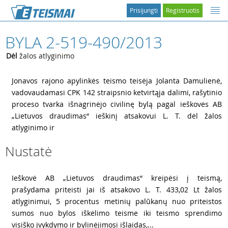
Prisijungti
Registruotis
BYLA 2-519-490/2013
Dėl
žalos atlyginimo
1
Jonavos rajono apylinkės teismo teisėja Jolanta Damulienė,
vadovaudamasi CPK 142 straipsnio ketvirtąja dalimi, rašytinio
proceso tvarka išnagrinėjo civilinę bylą pagal ieškovės AB
„Lietuvos draudimas“ ieškinį atsakovui L. T. dėl žalos
atlyginimo ir
Nustatė
2
Ieškovė AB „Lietuvos draudimas“ kreipėsi į teismą,
prašydama priteisti jai iš atsakovo L. T. 433,02 Lt žalos
atlyginimui, 5 procentus metinių palūkanų nuo priteistos
sumos nuo bylos iškėlimo teisme iki teismo sprendimo
visiško įvykdymo ir bylinėjimosi išlaidas,...