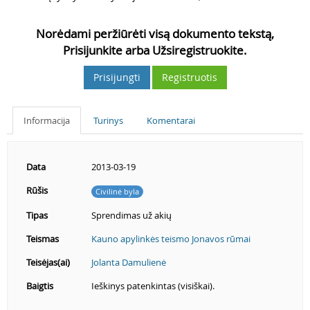
Norėdami peržiūrėti visą dokumento tekstą,
Prisijunkite arba Užsiregistruokite.
Prisijungti
Registruotis
Informacija
Turinys
Komentarai
Data
2013-03-19
Rūšis
Civilinė byla
Tipas
Sprendimas už akių
Teismas
Kauno apylinkės teismo Jonavos rūmai
Teisėjas(ai)
Jolanta Damulienė
Baigtis
Ieškinys patenkintas (visiškai).