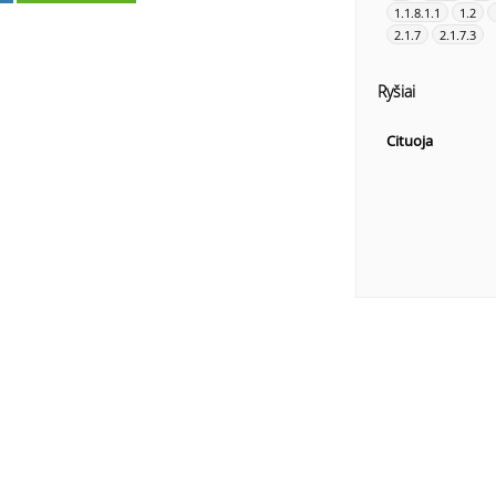
1.1.8.1.1
1.2
2.1.7
2.1.7.3
Ryšiai
Cituoja