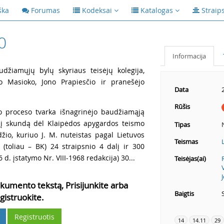
ška
Forumas
Kodeksai
Katalogas
Straip
0
Informacija
udžiamųjų bylų skyriaus teisėjų kolegija,
o Masioko, Jono Prapiesčio ir pranešėjo
Data
Rūšis
io proceso tvarka išnagrinėjo baudžiamąją
inį skundą dėl Klaipėdos apygardos teismo
Tipas
žio, kuriuo J. M. nuteistas pagal Lietuvos
Teismas
(toliau – BK) 24 straipsnio 4 dalį ir 300
 d. įstatymo Nr. VIII-1968 redakcija) 30...
Teisėjas(ai)
kumento tekstą, Prisijunkite arba
Baigtis
gistruokite.
Registruotis
14
14.11
29