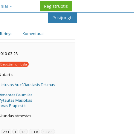
sniai
Registruotis
Prisijungti
Turinys
Komentarai
2010-03-23
Baudžiamoji byla
Nutartis
Lietuvos Aukščiausiasis Teismas
Rimantas Baumilas
Vytautas Masiokas
Jonas Prapiestis
Skundas atmestas.
29.1
1
1.1
1.1.8
1.1.8.1