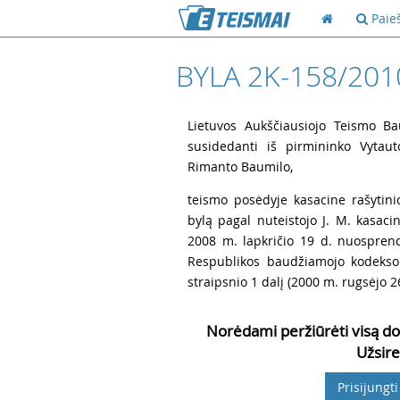
Paie
BYLA 2K-158/201
1
Lietuvos Aukščiausiojo Teismo Ba
susidedanti iš pirmininko Vytaut
Rimanto Baumilo,
2
teismo posėdyje kasacine rašytin
bylą pagal nuteistojo J. M. kasac
2008 m. lapkričio 19 d. nuosprend
Respublikos baudžiamojo kodekso 
straipsnio 1 dalį (2000 m. rugsėjo 26
Norėdami peržiūrėti visą do
Užsire
Prisijungti