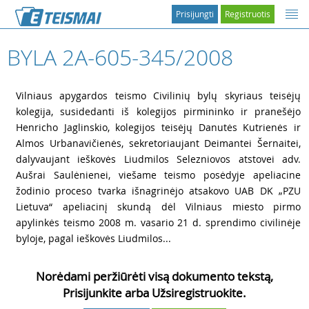
Prisijungti
Registruotis
BYLA 2A-605-345/2008
1
Vilniaus apygardos teismo Civilinių bylų skyriaus teisėjų
kolegija, susidedanti iš kolegijos pirmininko ir pranešėjo
Henricho Jaglinskio, kolegijos teisėjų Danutės Kutrienės ir
Almos Urbanavičienės, sekretoriaujant Deimantei Šernaitei,
dalyvaujant ieškovės Liudmilos Selezniovos atstovei adv.
Aušrai Saulėnienei, viešame teismo posėdyje apeliacine
žodinio proceso tvarka išnagrinėjo atsakovo UAB DK „PZU
Lietuva“ apeliacinį skundą dėl Vilniaus miesto pirmo
apylinkės teismo 2008 m. vasario 21 d. sprendimo civilinėje
byloje, pagal ieškovės Liudmilos...
Norėdami peržiūrėti visą dokumento tekstą,
Prisijunkite arba Užsiregistruokite.