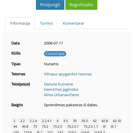
Prisijungti
Registruotis
Informacija
Turinys
Komentarai
Data
2008-07-17
Rūšis
Civilinė byla
Tipas
Nutartis
Teismas
Vilniaus apygardos teismas
Teisėjas(ai)
Danutė Kutrienė
Henrichas Jaglinskis
Alma Urbanavičienė
Baigtis
Sprendimas pakeistas iš dalies.
2
2.2
2.2.4
2.2.4.1
II
II.5
35
35.5
42
42.8
42.10
44
44.8
73
73.2
73.2.5
73.2.5.1
73.2.5.1.1
III
III.1
110
110.6
III.2
112
113
113.5
113.6
113.6.2