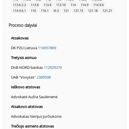
113.6.2.2
113.8
113.9
113.10
114
114.9
114.9.6
114.9.6.1
116
116.1
III.3
121
121.15
121.18
121.21
Proceso dalyviai
Atsakovas
DK PZU Lietuva
110057869
Tretysis asmuo
DnB NORD bankas
112029270
UAB "Vovytas"
2389508
Ieškovo atstovas
Advokatė Aušra Saulėnienė
Atsakovo atstovas
Advokatas Nerijus Jurčiukonis
Trečiojo asmens atstovas