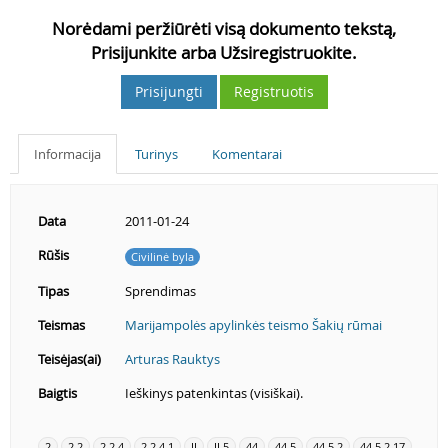
Norėdami peržiūrėti visą dokumento tekstą,
Prisijunkite arba Užsiregistruokite.
Prisijungti
Registruotis
Informacija
Turinys
Komentarai
Data
2011-01-24
Rūšis
Civilinė byla
Tipas
Sprendimas
Teismas
Marijampolės apylinkės teismo Šakių rūmai
Teisėjas(ai)
Arturas Rauktys
Baigtis
Ieškinys patenkintas (visiškai).
2
2.2
2.2.4
2.2.4.1
II
II.5
44
44.5
44.5.2
44.5.2.17