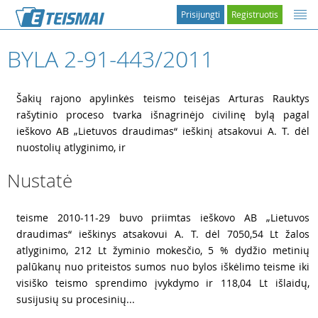
Prisijungti
Registruotis
BYLA 2-91-443/2011
1
Šakių rajono apylinkės teismo teisėjas Arturas Rauktys
rašytinio proceso tvarka išnagrinėjo civilinę bylą pagal
ieškovo AB „Lietuvos draudimas“ ieškinį atsakovui A. T. dėl
nuostolių atlyginimo, ir
Nustatė
3
teisme 2010-11-29 buvo priimtas ieškovo AB „Lietuvos
draudimas“ ieškinys atsakovui A. T. dėl 7050,54 Lt žalos
atlyginimo, 212 Lt žyminio mokesčio, 5 % dydžio metinių
palūkanų nuo priteistos sumos nuo bylos iškėlimo teisme iki
visiško teismo sprendimo įvykdymo ir 118,04 Lt išlaidų,
susijusių su procesinių...