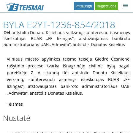
Prisijungti
Registruotis
BYLA E2YT-1236-854/2018
Dėl
antstolio Donato Kisieliaus veiksmų, suinteresuoti asmenys
išieškotojas BUAB „FF lizingas“, atstovaujamas bankroto
administratoriaus UAB „Admivita“, antstolis Donatas Kisielius
1
Vilniaus miesto apylinkės teismo teisėja Giedrė Čėsnienė
rašytinio proceso tvarka išnagrinėjo civilinę bylą pagal
pareiškėjo Z. V. skundą dėl antstolio Donato Kisieliaus
veiksmų, suinteresuoti asmenys išieškotojas BUAB „FF
lizingas“, atstovaujamas bankroto administratoriaus UAB
„Admivita“, antstolis Donatas Kisielius.
2
Teismas
Nustatė