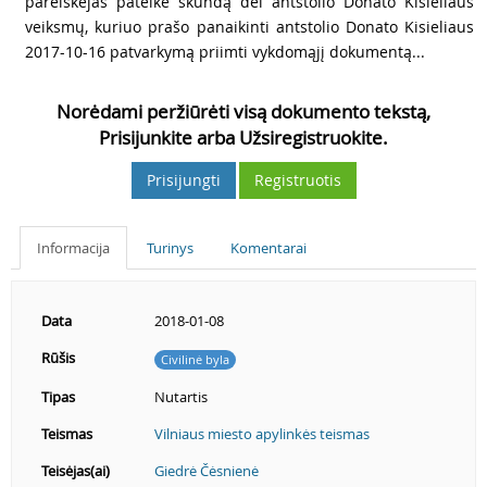
3
pareiškėjas pateikė skundą dėl antstolio Donato Kisieliaus
veiksmų, kuriuo prašo panaikinti antstolio Donato Kisieliaus
2017-10-16 patvarkymą priimti vykdomąjį dokumentą...
Norėdami peržiūrėti visą dokumento tekstą,
Prisijunkite arba Užsiregistruokite.
Prisijungti
Registruotis
Informacija
Turinys
Komentarai
Data
2018-01-08
Rūšis
Civilinė byla
Tipas
Nutartis
Teismas
Vilniaus miesto apylinkės teismas
Teisėjas(ai)
Giedrė Čėsnienė