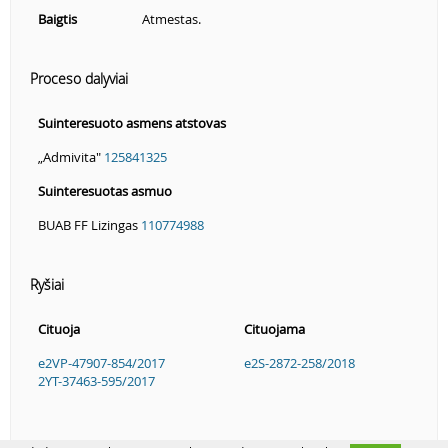
Baigtis
Atmestas.
Proceso dalyviai
Suinteresuoto asmens atstovas
„Admivita"
125841325
Suinteresuotas asmuo
BUAB FF Lizingas
110774988
Ryšiai
Cituoja
Cituojama
e2VP-47907-854/2017
e2S-2872-258/2018
2YT-37463-595/2017