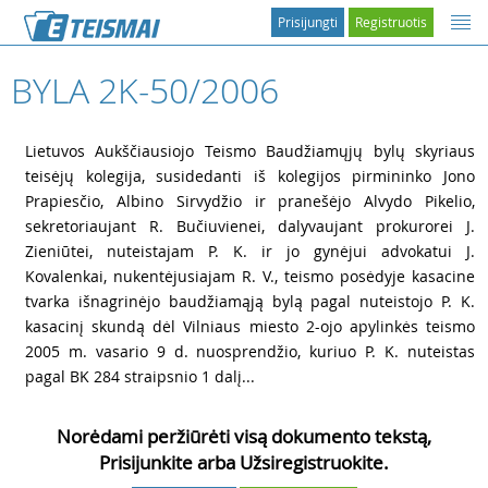
Prisijungti
Registruotis
BYLA 2K-50/2006
1
Lietuvos Aukščiausiojo Teismo Baudžiamųjų bylų skyriaus
teisėjų kolegija, susidedanti iš kolegijos pirmininko Jono
Prapiesčio, Albino Sirvydžio ir pranešėjo Alvydo Pikelio,
sekretoriaujant R. Bučiuvienei, dalyvaujant prokurorei J.
Zieniūtei, nuteistajam P. K. ir jo gynėjui advokatui J.
Kovalenkai, nukentėjusiajam R. V., teismo posėdyje kasacine
tvarka išnagrinėjo baudžiamąją bylą pagal nuteistojo P. K.
kasacinį skundą dėl Vilniaus miesto 2-ojo apylinkės teismo
2005 m. vasario 9 d. nuosprendžio, kuriuo P. K. nuteistas
pagal BK 284 straipsnio 1 dalį...
Norėdami peržiūrėti visą dokumento tekstą,
Prisijunkite arba Užsiregistruokite.