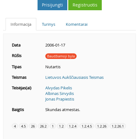
Prisijungti
Registruotis
Informacija
Turinys
Komentarai
Data
2006-01-17
Rūšis
Baudžiamoji byla
Tipas
Nutartis
Teismas
Lietuvos Aukščiausiasis Teismas
Teisėjas(ai)
Alvydas Pikelis
Albinas Sirvydis
Jonas Prapiestis
Baigtis
Skundas atmestas.
4
4.5
26
26.2
1
1.2
1.2.4
1.2.4.5
1.2.26
1.2.26.1