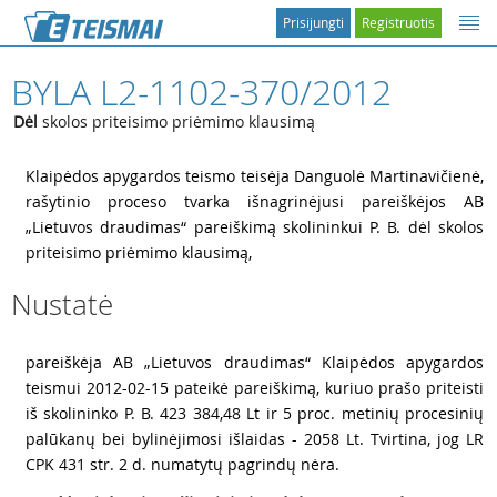
Prisijungti
Registruotis
BYLA L2-1102-370/2012
Dėl
skolos priteisimo priėmimo klausimą
1
Klaipėdos apygardos teismo teisėja Danguolė Martinavičienė,
rašytinio proceso tvarka išnagrinėjusi pareiškėjos AB
„Lietuvos draudimas“ pareiškimą skolininkui P. B. dėl skolos
priteisimo priėmimo klausimą,
Nustatė
2
pareiškėja AB „Lietuvos draudimas“ Klaipėdos apygardos
teismui 2012-02-15 pateikė pareiškimą, kuriuo prašo priteisti
iš skolininko P. B. 423 384,48 Lt ir 5 proc. metinių procesinių
palūkanų bei bylinėjimosi išlaidas - 2058 Lt. Tvirtina, jog LR
CPK 431 str. 2 d. numatytų pagrindų nėra.