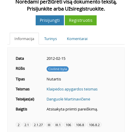
Norėdami peržiūrėti visą dokumento tekstą,
Prisijunkite arba Užsiregistruokite.
Prisijungti
Registruotis
Informacija
Turinys
Komentarai
Data
2012-02-15
Rūšis
Civilinė byla
Tipas
Nutartis
Teismas
Klaipėdos apygardos teismas
Teisėjas(ai)
Danguolė Martinavičienė
Baigtis
Atsisakyta priimti pareiškimą.
2
2.1
2.1.27
III
III.1
106
106.8
106.8.2