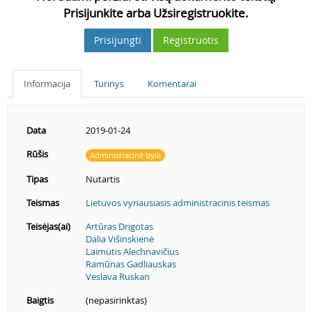
Prisijunkite arba Užsiregistruokite.
Prisijungti
Registruotis
Informacija
Turinys
Komentarai
Data
2019-01-24
Rūšis
Administracinė byla
Tipas
Nutartis
Teismas
Lietuvos vyriausiasis administracinis teismas
Teisėjas(ai)
Artūras Drigotas
Dalia Višinskienė
Laimutis Alechnavičius
Ramūnas Gadliauskas
Veslava Ruskan
Baigtis
(nepasirinktas)