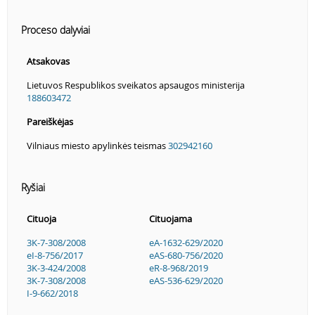
Proceso dalyviai
Atsakovas
Lietuvos Respublikos sveikatos apsaugos ministerija
188603472
Pareiškėjas
Vilniaus miesto apylinkės teismas
302942160
Ryšiai
Cituoja
Cituojama
3K-7-308/2008
eA-1632-629/2020
eI-8-756/2017
eAS-680-756/2020
3K-3-424/2008
eR-8-968/2019
3K-7-308/2008
eAS-536-629/2020
I-9-662/2018