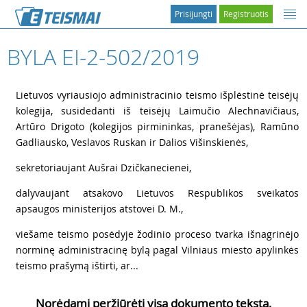
Prisijungti
Registruotis
BYLA EI-2-502/2019
1
Lietuvos vyriausiojo administracinio teismo išplėstinė teisėjų
kolegija, susidedanti iš teisėjų Laimučio Alechnavičiaus,
Artūro Drigoto (kolegijos pirmininkas, pranešėjas), Ramūno
Gadliausko, Veslavos Ruskan ir Dalios Višinskienės,
2
sekretoriaujant Aušrai Dzičkanecienei,
3
dalyvaujant atsakovo Lietuvos Respublikos sveikatos
apsaugos ministerijos atstovei D. M.,
4
viešame teismo posėdyje žodinio proceso tvarka išnagrinėjo
norminę administracinę bylą pagal Vilniaus miesto apylinkės
teismo prašymą ištirti, ar...
Norėdami peržiūrėti visą dokumento tekstą,