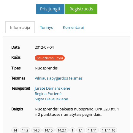
Prisijungti
Registruotis
Informacija
Turinys
Komentarai
Data
2012-07-04
Rūšis
Baudžiamoji byla
Tipas
Nuosprendis
Teismas
Vilniaus apygardos teismas
Teisėjas(ai)
Jūratė Damanskienė
Regina Pocienė
Sigita Bieliauskienė
Baigtis
Nuosprendis: pakeisti nuosprendį BPK 328 str. 1
ir 2 punktuose numatytais pagrindais.
14
14.2
14.3
14.15
14.2.1
1
1.1
1.1.11
1.1.11.10