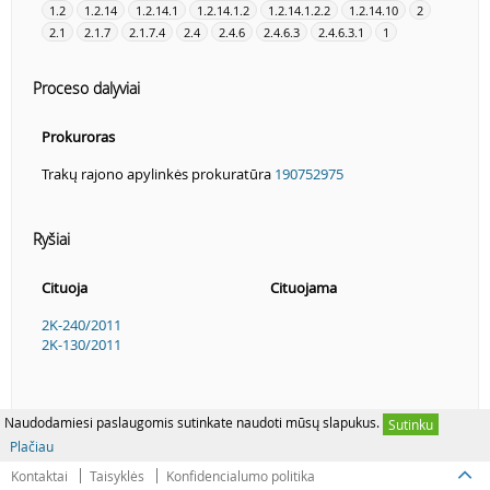
1.2
1.2.14
1.2.14.1
1.2.14.1.2
1.2.14.1.2.2
1.2.14.10
2
2.1
2.1.7
2.1.7.4
2.4
2.4.6
2.4.6.3
2.4.6.3.1
1
Proceso dalyviai
Prokuroras
Trakų rajono apylinkės prokuratūra
190752975
Ryšiai
Cituoja
Cituojama
2K-240/2011
2K-130/2011
Naudodamiesi paslaugomis sutinkate naudoti mūsų slapukus.
Sutinku
Plačiau
Kontaktai
Taisyklės
Konfidencialumo politika