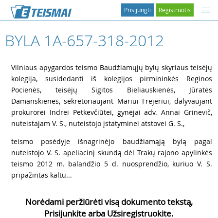
Prisijungti
Registruotis
BYLA 1A-657-318-2012
1
Vilniaus apygardos teismo Baudžiamųjų bylų skyriaus teisėjų
kolegija, susidedanti iš kolegijos pirmininkės Reginos
Pocienės, teisėjų Sigitos Bieliauskienės, Jūratės
Damanskienės, sekretoriaujant Mariui Frejeriui, dalyvaujant
prokurorei Indrei Petkevčiūtei, gynėjai adv. Annai Grinevič,
nuteistajam V. S., nuteistojo įstatyminei atstovei G. S.,
2
teismo posėdyje išnagrinėjo baudžiamąją bylą pagal
nuteistojo V. S. apeliacinį skundą dėl Trakų rajono apylinkės
teismo 2012 m. balandžio 5 d. nuosprendžio, kuriuo V. S.
pripažintas kaltu...
Norėdami peržiūrėti visą dokumento tekstą,
Prisijunkite arba Užsiregistruokite.