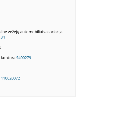
linė vežėjų automobiliais asociacija
434
s
s kontora
9400279
t
110620972