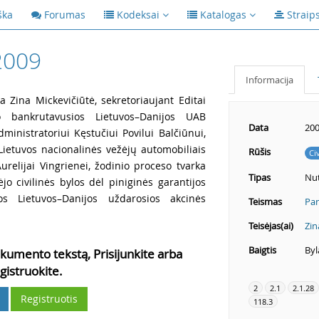
ška
Forumas
Kodeksai
Katalogas
Straip
2009
Informacija
 Zina Mickevičiūtė, sekretoriaujant Editai
vo bankrutavusios Lietuvos–Danijos UAB
Data
200
nistratoriui Kęstučiui Povilui Balčiūnui,
 Lietuvos nacionalinės vežėjų automobiliais
Rūšis
Ci
Aurelijai Vingrienei, žodinio proceso tvarka
Tipas
Nut
o civilinės bylos dėl piniginės garantijos
os Lietuvos–Danijos uždarosios akcinės
Teismas
Pan
Teisėjas(ai)
Zin
Baigtis
Byl
kumento tekstą, Prisijunkite arba
gistruokite.
2
2.1
2.1.28
Registruotis
118.3