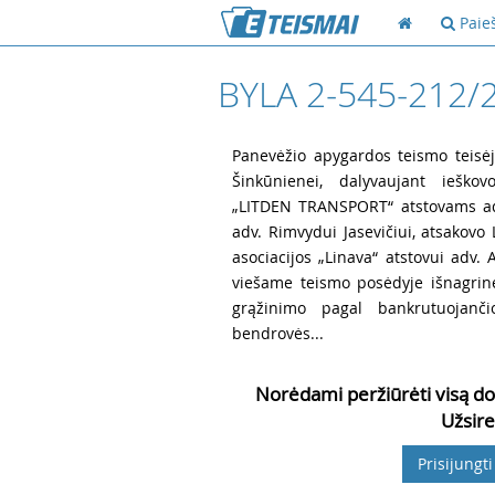
Paie
BYLA 2-545-212/
1
Panevėžio apygardos teismo teisėja
Šinkūnienei, dalyvaujant ieško
„LITDEN TRANSPORT“ atstovams admi
adv. Rimvydui Jasevičiui, atsakovo
asociacijos „Linava“ atstovui adv. 
viešame teismo posėdyje išnagrinėj
grąžinimo pagal bankrutuojanči
bendrovės...
Norėdami peržiūrėti visą do
Užsire
Prisijungti