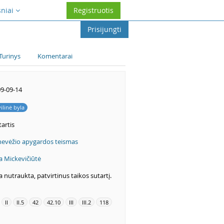
sniai
Registruotis
Prisijungti
Turinys
Komentarai
9-09-14
vilinė byla
artis
evėžio apygardos teismas
a Mickevičiūtė
a nutraukta, patvirtinus taikos sutartį.
II
II.5
42
42.10
III
III.2
118