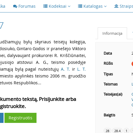
ška
Forumas
Kodeksai
Katalogas
Straip
7
Informacija
udžiamųjų bylų skyriaus teisėjų kolegija,
dosiuko, Gintaro Godos ir pranešėjo Viktoro
Data
ei, dalyvaujant prokurorei R. Kriščiūnaitei,
ėjusiojo atstovui A. G., teismo posėdyje
Rūšis
žiamąją bylą pagal nuteistųjų
A. T.
ir
L. T.
Tipas
 miesto apylinkės teismo 2006 m. gruodžio
etuvos Respublikos...
Teismas
Teisėjas(ai)
kumento tekstą, Prisijunkite arba
gistruokite.
Baigtis
Registruotis
28
28.4
1