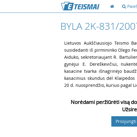
Paie
BYLA 2K-831/200
1
Lietuvos Aukščiausiojo Teismo Ba
susidedanti iš pirmininko Olego Fe
Aiduko, sekretoriaujant R. Bartulien
gynėjui E. Dereškevičiui, nukent
kasacine tvarka išnagrinėjo baud
kasacinius skundus dėl Klaipėdos
20 d. nuosprendžio, kuriuo pagal Li
Norėdami peržiūrėti visą do
Užsire
Prisijungti