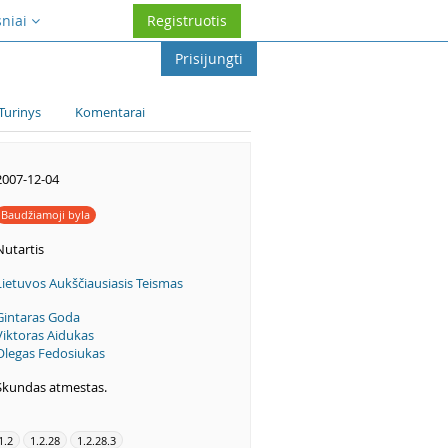
sniai
Registruotis
Prisijungti
Turinys
Komentarai
2007-12-04
Baudžiamoji byla
Nutartis
Lietuvos Aukščiausiasis Teismas
Gintaras Goda
Viktoras Aidukas
Olegas Fedosiukas
Skundas atmestas.
1.2
1.2.28
1.2.28.3