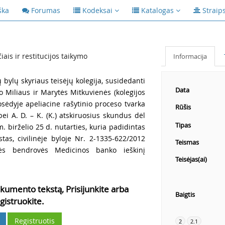
ška
Forumas
Kodeksai
Katalogas
Straip
ais ir restitucijos taikymo
Informacija
ų bylų skyriaus teisėjų kolegija, susidedanti
Data
o Miliaus ir Marytės Mitkuvienės (kolegijos
osėdyje apeliacine rašytinio proceso tvarka
Rūšis
bei A. D. – K. (K.) atskiruosius skundus dėl
Tipas
 birželio 25 d. nutarties, kuria padidintas
as, civilinėje byloje Nr. 2-1335-622/2012
Teismas
nės bendrovės Medicinos banko ieškinį
Teisėjas(ai)
kumento tekstą, Prisijunkite arba
Baigtis
gistruokite.
Registruotis
2
2.1