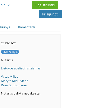
sniai
Registruotis
Prisijungti
Turinys
Komentarai
2013-01-24
Civilinė byla
Nutartis
Lietuvos apeliacinis teismas
Vytas Milius
Marytė Mitkuvienė
Rasa Gudžiūnienė
Nutartis palikta nepakeista.