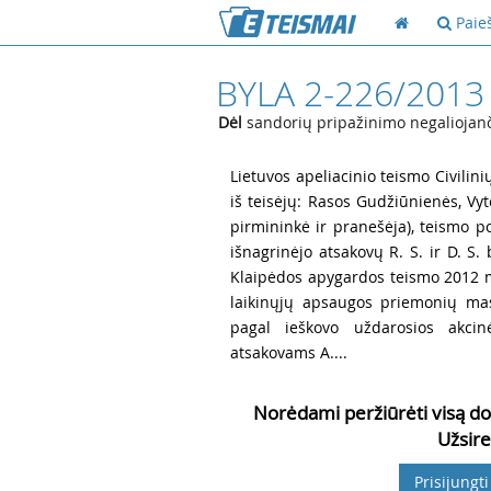
Paie
BYLA 2-226/2013
Dėl
sandorių pripažinimo negaliojanči
1
Lietuvos apeliacinio teismo Civilini
iš teisėjų: Rasos Gudžiūnienės, Vyt
pirmininkė ir pranešėja), teismo p
išnagrinėjo atsakovų R. S. ir D. S. 
Klaipėdos apygardos teismo 2012 m.
laikinųjų apsaugos priemonių mast
pagal ieškovo uždarosios akci
atsakovams A....
Norėdami peržiūrėti visą do
Užsire
Prisijungti