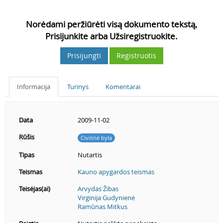
Norėdami peržiūrėti visą dokumento tekstą,
Prisijunkite arba Užsiregistruokite.
Prisijungti
Registruotis
Informacija
Turinys
Komentarai
Data
2009-11-02
Rūšis
Civilinė byla
Tipas
Nutartis
Teismas
Kauno apygardos teismas
Teisėjas(ai)
Arvydas Žibas
Virginija Gudynienė
Ramūnas Mitkus