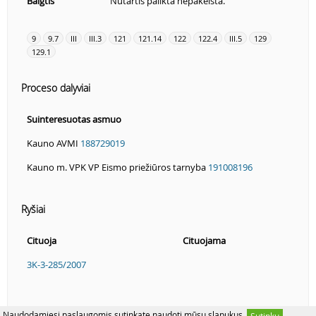
Baigtis
Nutartis palikta nepakeista.
9
9.7
III
III.3
121
121.14
122
122.4
III.5
129
129.1
Proceso dalyviai
Suinteresuotas asmuo
Kauno AVMI
188729019
Kauno m. VPK VP Eismo priežiūros tarnyba
191008196
Ryšiai
Cituoja
Cituojama
3K-3-285/2007
Naudodamiesi paslaugomis sutinkate naudoti mūsų slapukus.