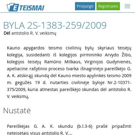
Prisijungti
Registruotis
BYLA 2S-1383-259/2009
Dėl
antstolio R. V. veiksmų
1
Kauno apygardos teismo civilinių bylų skyriaus teisėjų
kolegija, susidedanti iš kolegijos pirmininko Arvydo Žibo,
kolegijos teisėjų Ramūno Mitkaus, Virginijos Gudynienės,
apeliacine rašytinio proceso tvarka išnagrinėjo pareiškėjo G.
A. K. atskirąjį skundą dėl Kauno miesto apylinkės teismo 2009
m. gegužės 19 d. nutarties civilinėje byloje Nr.2-10371-
375/2009, kuria atmestas pareiškėjo skundas dėl antstolio R.
V. veiksmų,
Nustatė
2
Pareiškėjas G. A. K. skundu (b.l.3-6) prašė pripažinti
neteisėtais visus antstolio R. V....