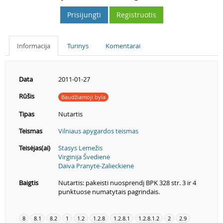
Prisijungti
Registruotis
Informacija
Turinys
Komentarai
Data
2011-01-27
Rūšis
Baudžiamoji byla
Tipas
Nutartis
Teismas
Vilniaus apygardos teismas
Teisėjas(ai)
Stasys Lemežis
Virginija Švedienė
Daiva Pranytė-Zalieckienė
Baigtis
Nutartis: pakeisti nuosprendį BPK 328 str. 3 ir 4
punktuose numatytais pagrindais.
8
8.1
8.2
1
1.2
1.2.8
1.2.8.1
1.2.8.1.2
2
2.9