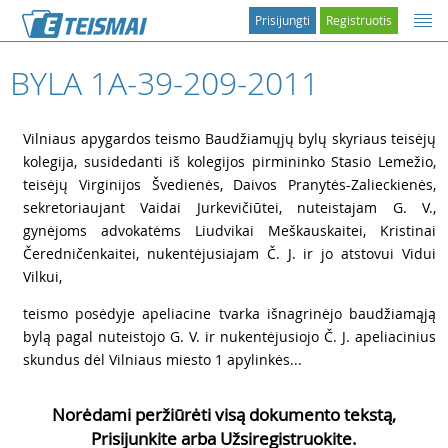
Prisijungti
Registruotis
BYLA 1A-39-209-2011
3
Vilniaus apygardos teismo Baudžiamųjų bylų skyriaus teisėjų
kolegija, susidedanti iš kolegijos pirmininko Stasio Lemežio,
teisėjų Virginijos Švedienės, Daivos Pranytės-Zalieckienės,
sekretoriaujant Vaidai Jurkevičiūtei, nuteistajam G. V.,
gynėjoms advokatėms Liudvikai Meškauskaitei, Kristinai
Čeredničenkaitei, nukentėjusiajam Č. J. ir jo atstovui Vidui
Vilkui,
4
teismo posėdyje apeliacine tvarka išnagrinėjo baudžiamąją
bylą pagal nuteistojo G. V. ir nukentėjusiojo Č. J. apeliacinius
skundus dėl Vilniaus miesto 1 apylinkės...
Norėdami peržiūrėti visą dokumento tekstą,
Prisijunkite arba Užsiregistruokite.