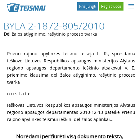
Prisijungti
Registruotis
BYLA 2-1872-805/2010
Dėl
žalos atlyginimo, rašytinio proceso tvarka
1
2
Prienu rajono apylinkes teismo teiseja
L. R., spresdama
ieškovo Lietuvos Respublikos apsaugos ministerijos Alytaus
regiono apsaugos departamento ieškinio atsakovui
V. E.
priemimo klausima del žalos atlyginimo, rašytinio proceso
tvarka
3
n u s t a t e:
4
ieškovas Lietuvos Respublikos apsaugos ministerijos Alytaus
regiono apsaugos departamentas 2010-12-13
pateike Prienu
rajono apylinkes teismui ieškini del žalos aplinkai...
Norėdami peržiūrėti visą dokumento tekstą,