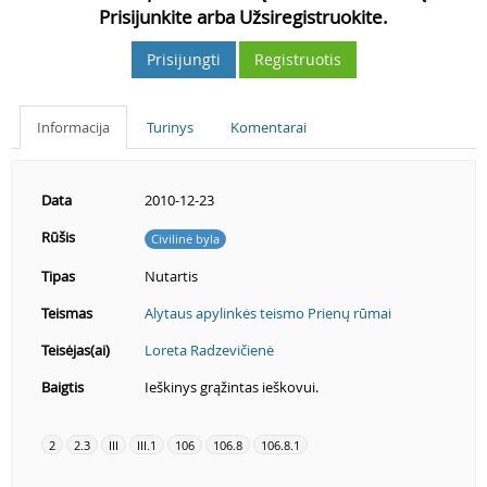
Prisijunkite arba Užsiregistruokite.
Prisijungti
Registruotis
Informacija
Turinys
Komentarai
Data
2010-12-23
Rūšis
Civilinė byla
Tipas
Nutartis
Teismas
Alytaus apylinkės teismo Prienų rūmai
Teisėjas(ai)
Loreta Radzevičienė
Baigtis
Ieškinys grąžintas ieškovui.
2
2.3
III
III.1
106
106.8
106.8.1