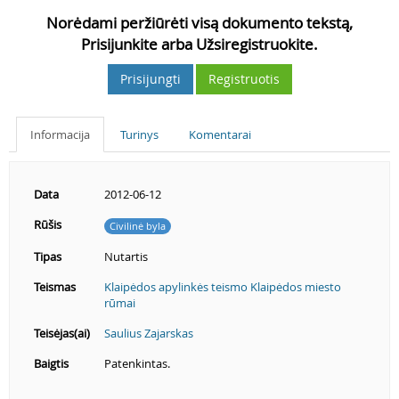
Norėdami peržiūrėti visą dokumento tekstą,
Prisijunkite arba Užsiregistruokite.
Prisijungti
Registruotis
Informacija
Turinys
Komentarai
Data
2012-06-12
Rūšis
Civilinė byla
Tipas
Nutartis
Teismas
Klaipėdos apylinkės teismo Klaipėdos miesto
rūmai
Teisėjas(ai)
Saulius Zajarskas
Baigtis
Patenkintas.