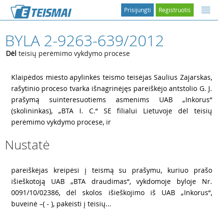
Prisijungti
Registruotis
BYLA 2-9263-639/2012
Dėl
teisių perėmimo vykdymo procese
1
Klaipėdos miesto apylinkės teismo teisėjas Saulius Zajarskas,
rašytinio proceso tvarka išnagrinėjęs pareiškėjo antstolio
G. J.
prašymą suinteresuotiems asmenims UAB „Inkorus“
(skolininkas), „BTA
I. C.“ SE filialui Lietuvoje dėl teisių
perėmimo vykdymo procese, ir
Nustatė
2
pareiškėjas kreipėsi į teismą su prašymu, kuriuo prašo
išieškotoją UAB „BTA draudimas“, vykdomoje byloje Nr.
0091/10/02386, dėl skolos išieškojimo iš UAB „Inkorus“,
buveinė –( - ), pakeisti į teisių...