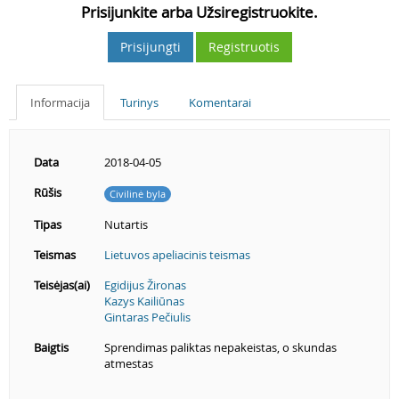
Prisijunkite arba Užsiregistruokite.
Prisijungti
Registruotis
Informacija
Turinys
Komentarai
Data
2018-04-05
Rūšis
Civilinė byla
Tipas
Nutartis
Teismas
Lietuvos apeliacinis teismas
Teisėjas(ai)
Egidijus Žironas
Kazys Kailiūnas
Gintaras Pečiulis
Baigtis
Sprendimas paliktas nepakeistas, o skundas
atmestas