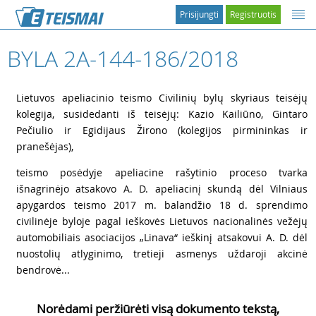
Prisijungti
Registruotis
BYLA 2A-144-186/2018
1
Lietuvos apeliacinio teismo Civilinių bylų skyriaus teisėjų
kolegija, susidedanti iš teisėjų: Kazio Kailiūno, Gintaro
Pečiulio ir Egidijaus Žirono (kolegijos pirmininkas ir
pranešėjas),
2
teismo posėdyje apeliacine rašytinio proceso tvarka
išnagrinėjo atsakovo A. D. apeliacinį skundą dėl Vilniaus
apygardos teismo 2017 m. balandžio 18 d. sprendimo
civilinėje byloje pagal ieškovės Lietuvos nacionalinės vežėjų
automobiliais asociacijos „Linava“ ieškinį atsakovui A. D. dėl
nuostolių atlyginimo, tretieji asmenys uždaroji akcinė
bendrovė...
Norėdami peržiūrėti visą dokumento tekstą,