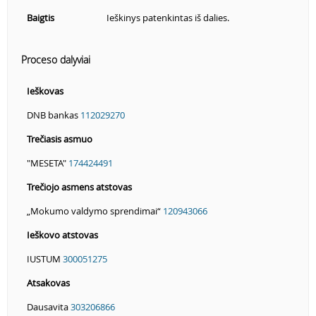
Baigtis
Ieškinys patenkintas iš dalies.
Proceso dalyviai
Ieškovas
DNB bankas
112029270
Trečiasis asmuo
"MESETA"
174424491
Trečiojo asmens atstovas
„Mokumo valdymo sprendimai“
120943066
Ieškovo atstovas
IUSTUM
300051275
Atsakovas
Dausavita
303206866