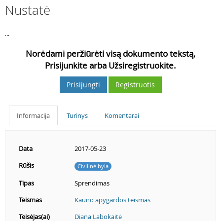
Nustatė
...
Norėdami peržiūrėti visą dokumento tekstą,
Prisijunkite arba Užsiregistruokite.
Prisijungti
Registruotis
Informacija
Turinys
Komentarai
Data
2017-05-23
Rūšis
Civilinė byla
Tipas
Sprendimas
Teismas
Kauno apygardos teismas
Teisėjas(ai)
Diana Labokaitė