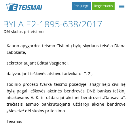
Prisijungti
Registruotis
BYLA E2-1895-638/2017
Dėl
skolos priteisimo
1
Kauno apygardos teismo Civilinių bylų skyriaus teisėja Diana
Labokaitė,
2
sekretoriaujant Editai Vazgienei,
3
dalyvaujant ieškovės atstovui advokatui
T. Z.,
4
žodinio proceso tvarka teismo posėdyje išnagrinėjo civilinę
bylą pagal ieškovės akcinės bendrovės DNB bankas ieškinį
atsakovams
V. K. ir uždarajai akcinei bendrovei „Dausavita“,
trečiasis asmuo bankrutuojanti uždaroji akcinė bendrovė
„Meseta“ dėl skolos priteisimo.
5
Teismas