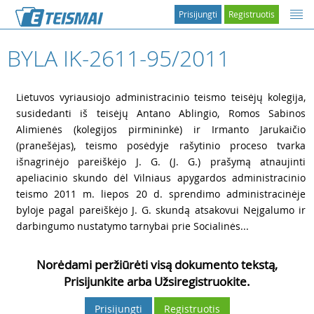
Prisijungti
Registruotis
BYLA IK-2611-95/2011
1
Lietuvos vyriausiojo administracinio teismo teisėjų kolegija,
susidedanti iš teisėjų Antano Ablingio, Romos Sabinos
Alimienės (kolegijos pirmininkė) ir Irmanto Jarukaičio
(pranešėjas), teismo posėdyje rašytinio proceso tvarka
išnagrinėjo pareiškėjo
J. G. (
J. G.) prašymą atnaujinti
apeliacinio skundo dėl Vilniaus apygardos administracinio
teismo 2011 m. liepos 20 d. sprendimo administracinėje
byloje pagal pareiškėjo
J. G. skundą atsakovui Neįgalumo ir
darbingumo nustatymo tarnybai prie Socialinės...
Norėdami peržiūrėti visą dokumento tekstą,
Prisijunkite arba Užsiregistruokite.
Prisijungti
Registruotis