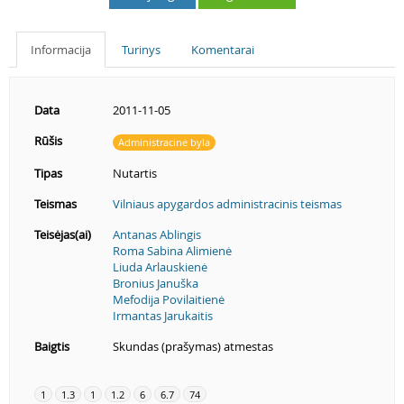
Informacija
Turinys
Komentarai
Data
2011-11-05
Rūšis
Administracinė byla
Tipas
Nutartis
Teismas
Vilniaus apygardos administracinis teismas
Teisėjas(ai)
Antanas Ablingis
Roma Sabina Alimienė
Liuda Arlauskienė
Bronius Januška
Mefodija Povilaitienė
Irmantas Jarukaitis
Baigtis
Skundas (prašymas) atmestas
1
1.3
1
1.2
6
6.7
74