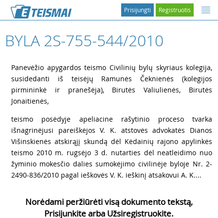
Prisijungti
Registruotis
BYLA 2S-755-544/2010
1
Panevėžio apygardos teismo Civilinių bylų skyriaus kolegija,
susidedanti iš teisėjų Ramunės Čeknienės (kolegijos
pirmininkė ir pranešėja), Birutės Valiulienės, Birutės
Jonaitienės,
2
teismo posėdyje apeliacine rašytinio proceso tvarka
išnagrinėjusi pareiškėjos V. K. atstovės advokatės Dianos
Višinskienės atskirąjį skundą dėl Kėdainių rajono apylinkės
teismo 2010 m. rugsėjo 3 d. nutarties dėl neatleidimo nuo
žyminio mokesčio dalies sumokėjimo civilinėje byloje Nr. 2-
2490-836/2010 pagal ieškovės V. K. ieškinį atsakovui A. K....
Norėdami peržiūrėti visą dokumento tekstą,
Prisijunkite arba Užsiregistruokite.