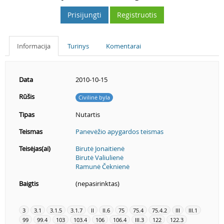
Prisijungti
Registruotis
Informacija
Turinys
Komentarai
Data
2010-10-15
Rūšis
Civilinė byla
Tipas
Nutartis
Teismas
Panevėžio apygardos teismas
Teisėjas(ai)
Birutė Jonaitienė
Birutė Valiulienė
Ramunė Čeknienė
Baigtis
(nepasirinktas)
3
3.1
3.1.5
3.1.7
II
II.6
75
75.4
75.4.2
III
III.1
99
99.4
103
103.4
106
106.4
III.3
122
122.3