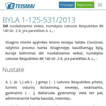
Prisijungti
Registruotis
BYLA 1-125-531/2013
Dėl
nusikalstamos veikos, numatytos Lietuvos Respublikos BK
140 str. 2 d. yra pareikštas A. L., -
1
Visagino miesto apylinkės teismo teisėjas Valdas Ciesiūnas,
rašytinio proceso tvarka išnagrinėjęs baudžiamąją bylą,
kurioje kaltinimas dėl nusikalstamos veikos, numatytos
Lietuvos Respublikos BK 140 str. 2 d. yra pareikštas A. L., -
Nustatė
2
A. L. (A. L.) a/k ( - ) gimęs ( - ) Lietuvos Respublikos pilietis,
turintis vidurinį išsilavinimą, nevedęs, nedirbantis,
gyvenantis ( - ), deklaruota gyvenamoji vieta ten pat,
administracine tvarka baustas, neteistas,-