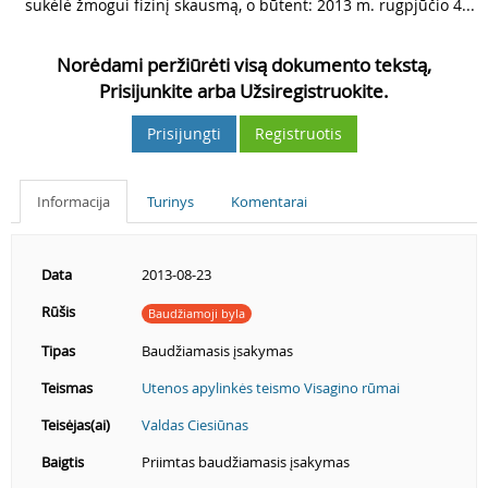
3
sukėlė žmogui fizinį skausmą, o būtent: 2013 m. rugpjūčio 4...
Norėdami peržiūrėti visą dokumento tekstą,
Prisijunkite arba Užsiregistruokite.
Prisijungti
Registruotis
Informacija
Turinys
Komentarai
Data
2013-08-23
Rūšis
Baudžiamoji byla
Tipas
Baudžiamasis įsakymas
Teismas
Utenos apylinkės teismo Visagino rūmai
Teisėjas(ai)
Valdas Ciesiūnas
Baigtis
Priimtas baudžiamasis įsakymas