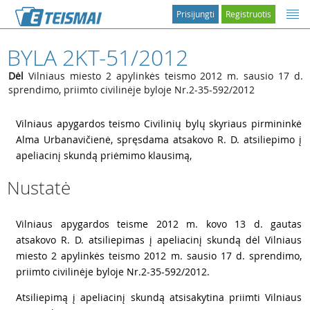
Prisijungti
Registruotis
BYLA 2KT-51/2012
Dėl
Vilniaus miesto 2 apylinkės teismo 2012 m. sausio 17 d.
sprendimo, priimto civilinėje byloje Nr.2-35-592/2012
1
Vilniaus apygardos teismo Civilinių bylų skyriaus pirmininkė
Alma Urbanavičienė, spręsdama atsakovo R. D. atsiliepimo į
apeliacinį skundą priėmimo klausimą,
Nustatė
2
Vilniaus apygardos teisme 2012 m. kovo 13 d. gautas
atsakovo R. D. atsiliepimas į apeliacinį skundą dėl Vilniaus
miesto 2 apylinkės teismo 2012 m. sausio 17 d. sprendimo,
priimto civilinėje byloje Nr.2-35-592/2012.
3
Atsiliepimą į apeliacinį skundą atsisakytina priimti Vilniaus