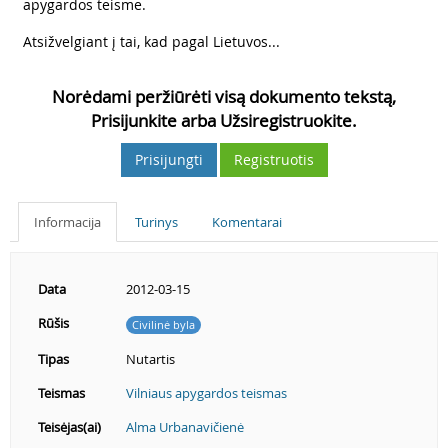
apygardos teisme.
4
Atsižvelgiant į tai, kad pagal Lietuvos...
Norėdami peržiūrėti visą dokumento tekstą,
Prisijunkite arba Užsiregistruokite.
Prisijungti
Registruotis
Informacija
Turinys
Komentarai
Data
2012-03-15
Rūšis
Civilinė byla
Tipas
Nutartis
Teismas
Vilniaus apygardos teismas
Teisėjas(ai)
Alma Urbanavičienė