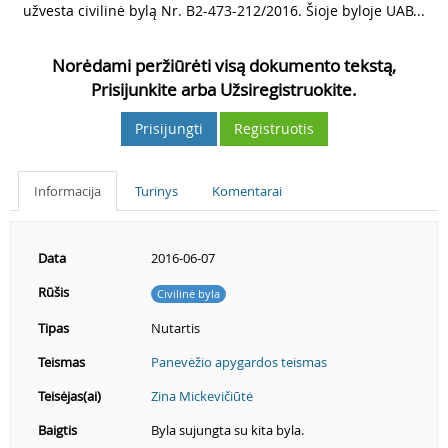
užvesta civilinė bylą Nr. B2-473-212/2016. Šioje byloje UAB...
Norėdami peržiūrėti visą dokumento tekstą,
Prisijunkite arba Užsiregistruokite.
Prisijungti
Registruotis
Informacija
Turinys
Komentarai
Data
2016-06-07
Rūšis
Civilinė byla
Tipas
Nutartis
Teismas
Panevėžio apygardos teismas
Teisėjas(ai)
Zina Mickevičiūtė
Baigtis
Byla sujungta su kita byla.