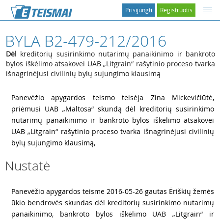
Prisijungti
Registruotis
BYLA B2-479-212/2016
Dėl
kreditorių susirinkimo nutarimų panaikinimo ir bankroto
bylos iškėlimo atsakovei UAB „Litgrain“ rašytinio proceso tvarka
išnagrinėjusi civilinių bylų sujungimo klausimą
1
Panevėžio apygardos teismo teisėja Zina Mickevičiūtė,
priėmusi UAB „Maltosa“ skundą dėl kreditorių susirinkimo
nutarimų panaikinimo ir bankroto bylos iškėlimo atsakovei
UAB „Litgrain“ rašytinio proceso tvarka išnagrinėjusi civilinių
bylų sujungimo klausimą,
Nustatė
2
Panevėžio apygardos teisme 2016-05-26 gautas Ėriškių žemės
ūkio bendrovės skundas dėl kreditorių susirinkimo nutarimų
panaikinimo, bankroto bylos iškėlimo UAB „Litgrain“ ir