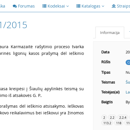
ška
Forumas
Kodeksai
Katalogas
Straip
1/2015
Informacija
Laura Karmazaitė rašytinio proceso tvarka
Data
20
torinės ligonių kasos prašymą dėl ieškinio
Rūšis
C
Tipas
Nu
Teismas
Ši
 kasa kreipėsi į Šiaulių apylinkės teismą su
Teisėjas(ai)
La
inimo iš atsakovės
G. P..
Baigtis
By
prašymas dėl ieškinio atsisakymo. Ieškovas
kovo reikalavimus bei ieškovui yra žinomos
2
2.2
2.2.4
113.2
118
11