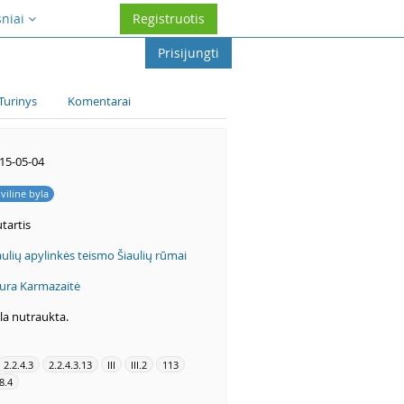
sniai
Registruotis
Prisijungti
Turinys
Komentarai
15-05-04
ivilinė byla
tartis
aulių apylinkės teismo Šiaulių rūmai
ura Karmazaitė
la nutraukta.
2.2.4.3
2.2.4.3.13
III
III.2
113
8.4