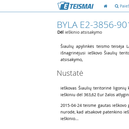
Paie
BYLA E2-3856-90
Dėl
ieškinio atsisakymo
1
Šiaulių apylinkės teismo teisėja 
išnagrinėjusi ieškovo Šiaulių teri
atsisakymo,
Nustatė
2
ieškovas Šiaulių teritorinė ligonių
ieškiniu dėl 363,62 Eur žalos atlyg
3
2015-04-24 teisme gautas ieškovo 
nurodė, kad atsakovė patenkino ieš
ieškinio...