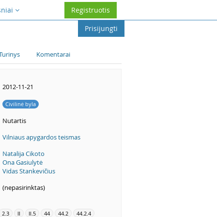
sniai
Registruotis
Prisijungti
Turinys
Komentarai
2012-11-21
Civilinė byla
Nutartis
Vilniaus apygardos teismas
Natalija Cikoto
Ona Gasiulytė
Vidas Stankevičius
(nepasirinktas)
2.3
II
II.5
44
44.2
44.2.4