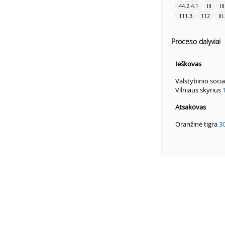
44.2.4.1
III
II
111.3
112
III
Proceso dalyviai
Ieškovas
Valstybinio soci
Vilniaus skyrius
Atsakovas
Oranžinė tigra
3