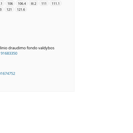
I.1
106
106.4
III.2
111
111.1
.3
121
121.6
alinio draudimo fondo valdybos
191683350
01674752