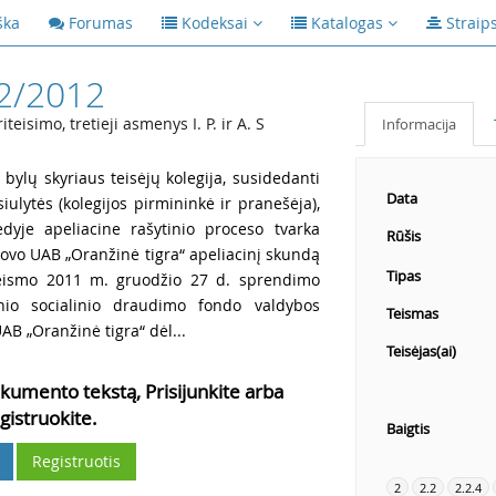
ška
Forumas
Kodeksai
Katalogas
Straip
2/2012
isimo, tretieji asmenys I. P. ir A. S
Informacija
 bylų skyriaus teisėjų kolegija, susidedanti
Data
iulytės (kolegijos pirmininkė ir pranešėja),
ėdyje apeliacine rašytinio proceso tvarka
Rūšis
akovo UAB „Oranžinė tigra“ apeliacinį skundą
Tipas
teismo 2011 m. gruodžio 27 d. sprendimo
binio socialinio draudimo fondo valdybos
Teismas
UAB „Oranžinė tigra“ dėl...
Teisėjas(ai)
kumento tekstą, Prisijunkite arba
gistruokite.
Baigtis
Registruotis
2
2.2
2.2.4