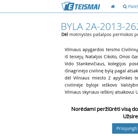
Paie
BYLA 2A-2013-26
Dėl
motinystės pašalpos permokos prite
1
Vilniaus apygardos teismo Civilinių
iš teisėjų Nataljos Cikoto, Onos Gas
Vido Stankevičiaus, kolegijos pos
išnagrinėjo civilinę bylą pagal ats
dėl Vilniaus miesto 2 apylinkės 
civilinėje byloje ieškovo Valsty
Vilniaus skyriaus ieškinį atsakovui 
Norėdami peržiūrėti visą do
Užsire
Prisijungti