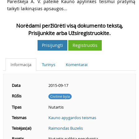
3
Pareiškėja A. V. pateikė Kauno apylinkės teismui prašymą
taikyti laikinąsias apsaugos...
Norėdami peržiūrėti visą dokumento tekstą,
Prisijunkite arba Užsiregistruokite.
Prisijungti
Registruotis
Informacija
Turinys
Komentarai
Data
2015-09-17
Rūšis
Civilinė byla
Tipas
Nutartis
Teismas
Kauno apygardos teismas
Teisėjas(ai)
Raimondas Buzelis
Baigtis
Nutartis palikta nepakeista.