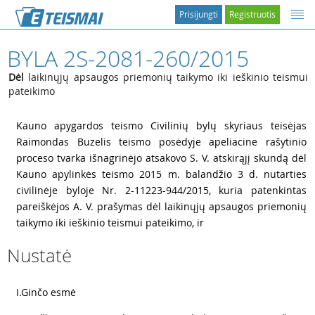
Prisijungti
Registruotis
BYLA 2S-2081-260/2015
Dėl
laikinųjų apsaugos priemonių taikymo iki ieškinio teismui
pateikimo
1
Kauno apygardos teismo Civilinių bylų skyriaus teisėjas
Raimondas Buzelis teismo posėdyje apeliacine rašytinio
proceso tvarka išnagrinėjo atsakovo S. V. atskirąjį skundą dėl
Kauno apylinkės teismo 2015 m. balandžio 3 d. nutarties
civilinėje byloje Nr. 2-11223-944/2015, kuria patenkintas
pareiškėjos A. V. prašymas dėl laikinųjų apsaugos priemonių
taikymo iki ieškinio teismui pateikimo, ir
Nustatė
2
I.Ginčo esmė