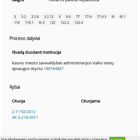
3
3.2
3.2.6
3.2.12
II
II.6
77
77.4
77.4.3
III
III.1
110
110.1
III.3
122
122.2
122.4
Proceso dalyviai
Išvadą duodanti institucija
Kauno miesto savivaldybės administracijos Vaiko teisių
apsaugos skyriui
188764867
Ryšiai
Cituoja
Cituojama
2-7-192/2012
3K-3-216/2011
Naudodamiesi paslaugomis sutinkate naudoti mūsų slapukus.