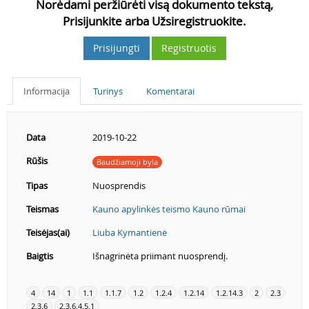
Norėdami peržiūrėti visą dokumento tekstą,
Prisijunkite arba Užsiregistruokite.
Prisijungti
Registruotis
Informacija
Turinys
Komentarai
Data
2019-10-22
Rūšis
Baudžiamoji byla
Tipas
Nuosprendis
Teismas
Kauno apylinkės teismo Kauno rūmai
Teisėjas(ai)
Liuba Kymantienė
Baigtis
Išnagrinėta priimant nuosprendį.
4
14
1
1.1
1.1.7
1.2
1.2.4
1.2.14
1.2.14.3
2
2.3
2.3.6
2.3.6.4.5.1