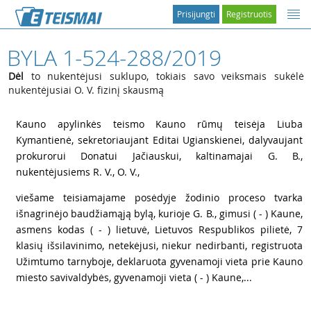
Prisijungti
Registruotis
BYLA 1-524-288/2019
Dėl
to nukentėjusi suklupo, tokiais savo veiksmais sukėlė
nukentėjusiai O. V. fizinį skausmą
1
Kauno apylinkės teismo Kauno rūmų teisėja Liuba
Kymantienė, sekretoriaujant Editai Ugianskienei, dalyvaujant
prokurorui Donatui Jačiauskui, kaltinamajai G. B.,
nukentėjusiems R. V., O. V.,
2
viešame teisiamajame posėdyje žodinio proceso tvarka
išnagrinėjo baudžiamąją bylą, kurioje G. B., gimusi ( - ) Kaune,
asmens kodas ( - ) lietuvė, Lietuvos Respublikos pilietė, 7
klasių išsilavinimo, netekėjusi, niekur nedirbanti, registruota
Užimtumo tarnyboje, deklaruota gyvenamoji vieta prie Kauno
miesto savivaldybės, gyvenamoji vieta ( - ) Kaune,...