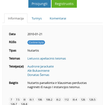
Prisijungti
Registruotis
Informacija
Turinys
Komentarai
Data
2010-01-21
Rūšis
Civilinė byla
Tipas
Nutartis
Teismas
Lietuvos apeliacinis teismas
Teisėjas(ai)
Audronė Jarackaitė
Alė Bukavinienė
Donatas Šernas
Baigtis
Nutartis panaikinta ir klausimas perduotas
nagrinėti iš naujo I instancijos teismui.
7
7.5
III
III.1
106
106.2
III.2
112
III.4
126
126.5
126.7
126.8