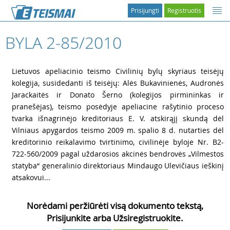
Prisijungti
Registruotis
BYLA 2-85/2010
1
Lietuvos apeliacinio teismo Civilinių bylų skyriaus teisėjų
kolegija, susidedanti iš teisėjų: Alės Bukavinienės, Audronės
Jarackaitės ir Donato Šerno (kolegijos pirmininkas ir
pranešėjas), teismo posėdyje apeliacine rašytinio proceso
tvarka išnagrinėjo kreditoriaus E. V. atskirąjį skundą dėl
Vilniaus apygardos teismo 2009 m. spalio 8 d. nutarties dėl
kreditorinio reikalavimo tvirtinimo, civilinėje byloje Nr. B2-
722-560/2009 pagal uždarosios akcinės bendrovės „Vilmestos
statyba“ generalinio direktoriaus Mindaugo Ulevičiaus ieškinį
atsakovui...
Norėdami peržiūrėti visą dokumento tekstą,
Prisijunkite arba Užsiregistruokite.