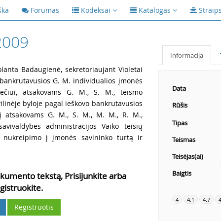
ška
Forumas
Kodeksai
Katalogas
Straip
2009
Informacija
olanta Badaugienė, sekretoriaujant Violetai
 bankrutavusios G. M. individualios įmonės
Data
kėčiui, atsakovams G. M., S. M., teismo
ilinėje byloje pagal ieškovo bankrutavusios
Rūšis
nį atsakovams G. M., S. M., M. M., R. M.,
Tipas
avivaldybės administracijos Vaiko teisių
o nukreipimo į įmonės savininko turtą ir
Teismas
Teisėjas(ai)
Baigtis
kumento tekstą, Prisijunkite arba
gistruokite.
4
4.1
4.7
4
Registruotis