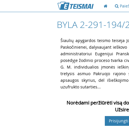
Paie
BYLA 2-291-194/
1
Šiaulių apygardos teismo teisėja J
Paskočinienei, dalyvaujant ieškovo
administratoriui Eugenijui Prans
posėdyje žodinio proceso tvarka civ
G. M. individualios įmonės ieški
tretysis asmuo Pakruojo rajono s
apsaugos skyrius, dėl išieškojim
uzufrukto sutarties...
Norėdami peržiūrėti visą do
Užsire
Prisijungti