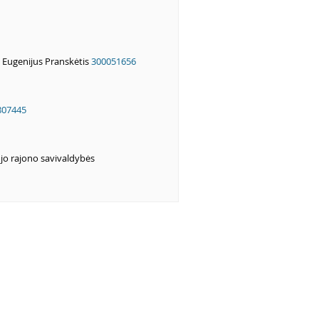
 Eugenijus Pranskėtis
300051656
807445
jo rajono savivaldybės