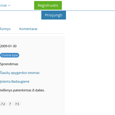
sniai
Registruotis
Prisijungti
Turinys
Komentarai
2009-01-30
Civilinė byla
Sprendimas
Šiaulių apygardos teismas
Jolanta Badaugienė
Ieškinys patenkintas iš dalies.
.7.2
7
7.5