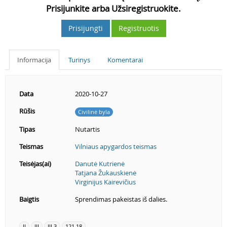
Prisijunkite arba Užsiregistruokite.
Prisijungti
Registruotis
Informacija
Turinys
Komentarai
Data
2020-10-27
Rūšis
Civilinė byla
Tipas
Nutartis
Teismas
Vilniaus apygardos teismas
Teisėjas(ai)
Danutė Kutrienė
Tatjana Žukauskienė
Virginijus Kairevičius
Baigtis
Sprendimas pakeistas iš dalies.
II
III
III.3
121.18