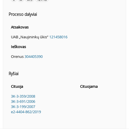
Proceso dalyviai
Atsakovas
UAB „Naujininkų ūkis“
121458016
Ieškovas
Orenus
304405390
Ryšiai
Cituoja
Cituojama
3K-3-359/2008
3K-3-691/2006
3K-3-199/2007
e2-4404-862/2019