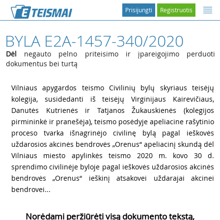
Prisijungti
Registruotis
BYLA E2A-1457-340/2020
Dėl
negauto pelno priteisimo ir įpareigojimo perduoti
dokumentus bei turtą
1
Vilniaus apygardos teismo Civilinių bylų skyriaus teisėjų
kolegija, susidedanti iš teisėjų Virginijaus Kairevičiaus,
Danutės Kutrienės ir Tatjanos Žukauskienės (kolegijos
pirmininkė ir pranešėja), teismo posėdyje apeliacine rašytinio
proceso tvarka išnagrinėjo civilinę bylą pagal ieškovės
uždarosios akcinės bendrovės „Orenus“ apeliacinį skundą dėl
Vilniaus miesto apylinkės teismo 2020 m. kovo 30 d.
sprendimo civilinėje byloje pagal ieškovės uždarosios akcinės
bendrovės „Orenus“ ieškinį atsakovei uždarajai akcinei
bendrovei...
Norėdami peržiūrėti visą dokumento tekstą,