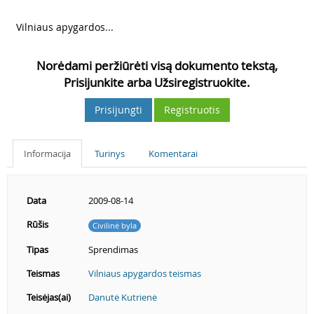
5
Vilniaus apygardos...
Norėdami peržiūrėti visą dokumento tekstą,
Prisijunkite arba Užsiregistruokite.
Prisijungti
Registruotis
Informacija
Turinys
Komentarai
Data
2009-08-14
Rūšis
Civilinė byla
Tipas
Sprendimas
Teismas
Vilniaus apygardos teismas
Teisėjas(ai)
Danutė Kutrienė