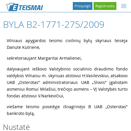
Prisijungti
Registruotis
BYLA B2-1771-275/2009
1
Vilniaus apygardos teismo civilinių bylų skyriaus teisėja
Danutė Kutrienė,
2
sekretoriaujant Margaritai Armalienei,
3
dalyvaujant ieškovo Valstybinio socialinio draudimo fondo
valdybos Vilnaisu m. skyriuas atstovui H.Vasilevskiui, atsakovo
UAB ,,Osterotas” administratoriaus UAB „Slovis“ įgaliotam
asmeniui Romui Milašiui, trečiojo asmens – VĮ Valstybės turto
fondas atstovui V.Narkevičiui,
4
viešame teismo posėdyje išnagrinėjo B UAB ,,Osterotas”
bankroto bylą,
Nustatė