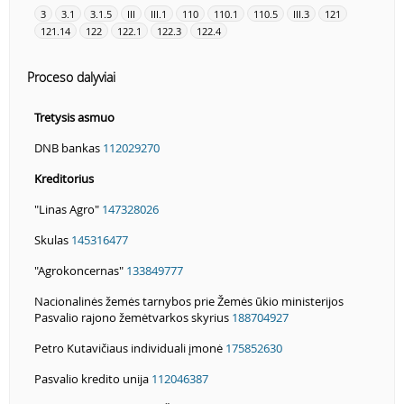
3
3.1
3.1.5
III
III.1
110
110.1
110.5
III.3
121
121.14
122
122.1
122.3
122.4
Proceso dalyviai
Tretysis asmuo
DNB bankas
112029270
Kreditorius
"Linas Agro"
147328026
Skulas
145316477
"Agrokoncernas"
133849777
Nacionalinės žemės tarnybos prie Žemės ūkio ministerijos
Pasvalio rajono žemėtvarkos skyrius
188704927
Petro Kutavičiaus individuali įmonė
175852630
Pasvalio kredito unija
112046387