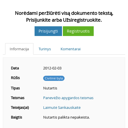
Norėdami peržiūrėti visą dokumento tekstą,
Prisijunkite arba Užsiregistruokite.
Prisijungti
Registruotis
Informacija
Turinys
Komentarai
Data
2012-02-03
Rūšis
Civilinė byla
Tipas
Nutartis
Teismas
Panevėžio apygardos teismas
Teisėjas(ai)
Laimutė Sankauskaitė
Baigtis
Nutartis palikta nepakeista.