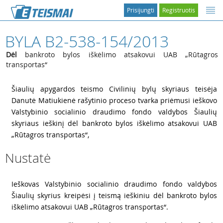
Prisijungti
Registruotis
BYLA B2-538-154/2013
Dėl
bankroto bylos iškėlimo atsakovui UAB „Rūtagros
transportas“
1
Šiaulių apygardos teismo Civilinių bylų skyriaus teisėja
Danutė Matiukienė rašytinio proceso tvarka priėmusi ieškovo
Valstybinio socialinio draudimo fondo valdybos Šiaulių
skyriaus ieškinį dėl bankroto bylos iškėlimo atsakovui UAB
„Rūtagros transportas“,
Nustatė
2
Ieškovas Valstybinio socialinio draudimo fondo valdybos
Šiaulių skyrius kreipėsi į teismą ieškiniu dėl bankroto bylos
iškėlimo atsakovui UAB „Rūtagros transportas“.