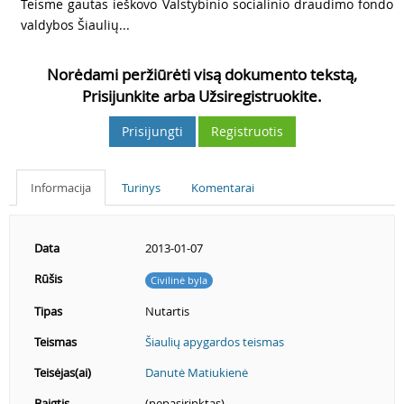
3
Teisme gautas ieškovo Valstybinio socialinio draudimo fondo
valdybos Šiaulių...
Norėdami peržiūrėti visą dokumento tekstą,
Prisijunkite arba Užsiregistruokite.
Prisijungti
Registruotis
Informacija
Turinys
Komentarai
Data
2013-01-07
Rūšis
Civilinė byla
Tipas
Nutartis
Teismas
Šiaulių apygardos teismas
Teisėjas(ai)
Danutė Matiukienė
Baigtis
(nepasirinktas)