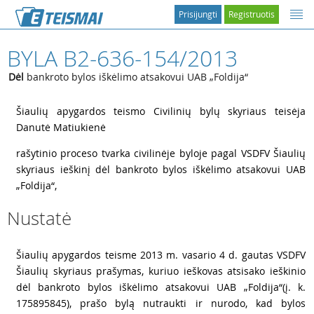
Prisijungti
Registruotis
BYLA B2-636-154/2013
Dėl
bankroto bylos iškėlimo atsakovui UAB „Foldija“
1
Šiaulių apygardos teismo Civilinių bylų skyriaus teisėja
Danutė Matiukienė
2
rašytinio proceso tvarka civilinėje byloje pagal VSDFV Šiaulių
skyriaus ieškinį dėl bankroto bylos iškėlimo atsakovui UAB
„Foldija“,
Nustatė
3
Šiaulių apygardos teisme 2013 m. vasario 4 d. gautas VSDFV
Šiaulių skyriaus prašymas, kuriuo ieškovas atsisako ieškinio
dėl bankroto bylos iškėlimo atsakovui UAB „Foldija“(į. k.
175895845), prašo bylą nutraukti ir nurodo, kad bylos