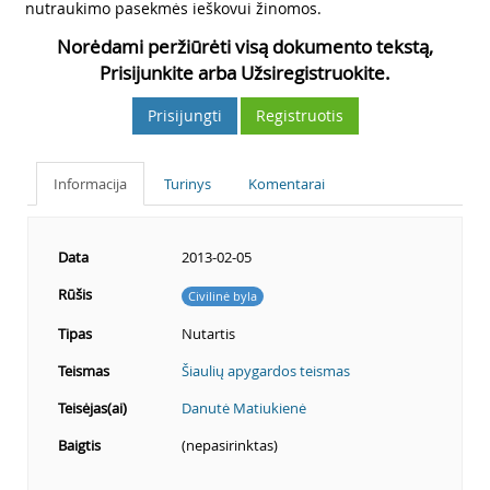
nutraukimo pasekmės ieškovui žinomos.
Norėdami peržiūrėti visą dokumento tekstą,
Prisijunkite arba Užsiregistruokite.
Prisijungti
Registruotis
Informacija
Turinys
Komentarai
Data
2013-02-05
Rūšis
Civilinė byla
Tipas
Nutartis
Teismas
Šiaulių apygardos teismas
Teisėjas(ai)
Danutė Matiukienė
Baigtis
(nepasirinktas)