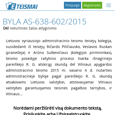
Prisijungti
Registruotis
BYLA AS-638-602/2015
Dėl
neturtinės žalos atlyginimo
1
Lietuvos vyriausiojo administracinio teismo teisėjų kolegija,
susidedanti iš teisėjų Ričardo Piličiausko, Veslavos Ruskan
(pranešėja) ir Arūno Sutkevičiaus (kolegijos pirmininkas),
teismo posėdyje rašytinio proceso tvarka išnagrinėjo
pareiškėjo
R. G. atskirąjį skundą dėl Vilniaus apygardos
administracinio teismo 2015 m. vasario 4 d. nutarties
administracinėje byloje pagal pareiškėjo
R. G. skundą
atsakovams Lietuvos valstybei, atstovaujamai Vilniaus
valstybės garantuojamos teisinės pagalbos tarnybos, ir
Vilniaus...
Norėdami peržiūrėti visą dokumento tekstą,
Prisijunkite arba Užsiregistruokite.