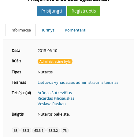
Prisijungti
Registruotis
Informacija
Turinys
Komentarai
Data
2015-06-10
Rūšis
Administracinė byla
Tipas
Nutartis
Teismas
Lietuvos vyriausiasis administracinis teismas
Teisėjas(ai)
Arūnas Sutkevičius
Ričardas Piličiauskas
Veslava Ruskan
Baigtis
Nutartis pakeista.
63
63.3
63.3.1
63.3.2
73