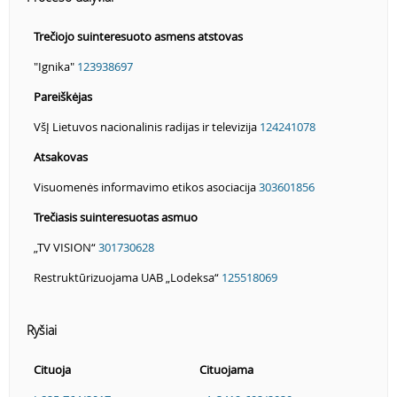
Trečiojo suinteresuoto asmens atstovas
"Ignika"
123938697
Pareiškėjas
VšĮ Lietuvos nacionalinis radijas ir televizija
124241078
Atsakovas
Visuomenės informavimo etikos asociacija
303601856
Trečiasis suinteresuotas asmuo
„TV VISION“
301730628
Restruktūrizuojama UAB „Lodeksa“
125518069
Ryšiai
Cituoja
Cituojama