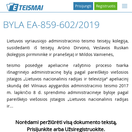
Prisijungti
Registruotis
BYLA EA-859-602/2019
1
Lietuvos vyriausiojo administracinio teismo teisėjų kolegija,
susidedanti iš teisėjų Arūno Dirvono, Veslavos Ruskan
(kolegijos pirmininkė ir pranešėja) ir Mildos Vainienės,
2
teismo posėdyje apeliacine rašytinio proceso tvarka
išnagrinėjo administracinę bylą pagal pareiškėjo viešosios
įstaigos „Lietuvos nacionalinis radijas ir televizija“ apeliacinį
skundą dėl Vilniaus apygardos administracinio teismo 2017
m. lapkričio 8 d. sprendimo administracinėje byloje pagal
pareiškėjo viešosios įstaigos „Lietuvos nacionalinis radijas
ir...
Norėdami peržiūrėti visą dokumento tekstą,
Prisijunkite arba Užsiregistruokite.