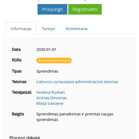
Prisijungti
Registruotis
Informacija
Turinys
Komentarai
Data
2020-01-07
Rūšis
Administracinė byla
Tipas
Sprendimas
Teismas
Lietuvos vyriausiasis administracinis teismas
Teisėjas(ai)
Veslava Ruskan
Arūnas Dirvonas
Milda Vainienė
Baigtis
Sprendimas panaikintas ir priimtas naujas
sprendimas
Proceso dalyviai