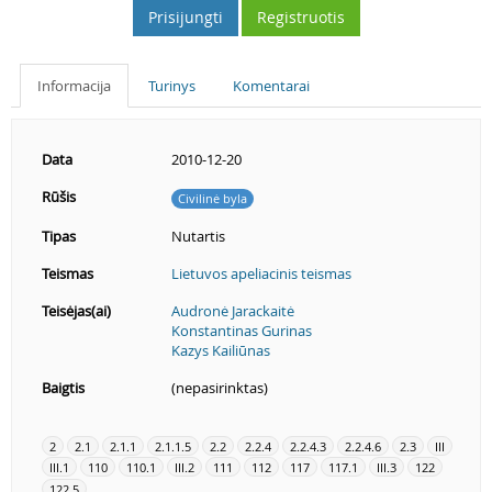
Prisijungti
Registruotis
Informacija
Turinys
Komentarai
Data
2010-12-20
Rūšis
Civilinė byla
Tipas
Nutartis
Teismas
Lietuvos apeliacinis teismas
Teisėjas(ai)
Audronė Jarackaitė
Konstantinas Gurinas
Kazys Kailiūnas
Baigtis
(nepasirinktas)
2
2.1
2.1.1
2.1.1.5
2.2
2.2.4
2.2.4.3
2.2.4.6
2.3
III
III.1
110
110.1
III.2
111
112
117
117.1
III.3
122
122.5