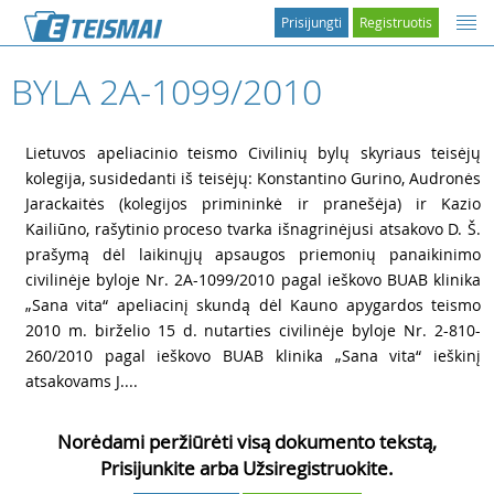
Prisijungti
Registruotis
BYLA 2A-1099/2010
1
Lietuvos apeliacinio teismo Civilinių bylų skyriaus teisėjų
kolegija, susidedanti iš teisėjų: Konstantino Gurino, Audronės
Jarackaitės (kolegijos primininkė ir pranešėja) ir Kazio
Kailiūno, rašytinio proceso tvarka išnagrinėjusi atsakovo D. Š.
prašymą dėl laikinųjų apsaugos priemonių panaikinimo
civilinėje byloje Nr. 2A-1099/2010 pagal ieškovo BUAB klinika
„Sana vita“ apeliacinį skundą dėl Kauno apygardos teismo
2010 m. birželio 15 d. nutarties civilinėje byloje Nr. 2-810-
260/2010 pagal ieškovo BUAB klinika „Sana vita“ ieškinį
atsakovams J....
Norėdami peržiūrėti visą dokumento tekstą,
Prisijunkite arba Užsiregistruokite.