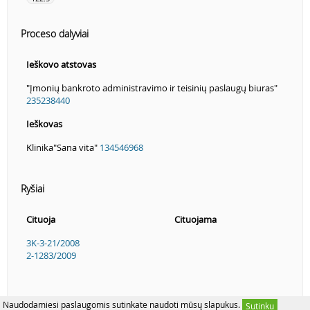
Proceso dalyviai
Ieškovo atstovas
"Įmonių bankroto administravimo ir teisinių paslaugų biuras"
235238440
Ieškovas
Klinika"Sana vita"
134546968
Ryšiai
Cituoja
Cituojama
3K-3-21/2008
2-1283/2009
Naudodamiesi paslaugomis sutinkate naudoti mūsų slapukus.
Sutinku