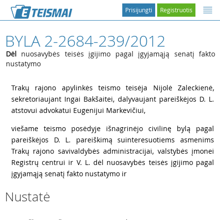
Prisijungti
Registruotis
BYLA 2-2684-239/2012
Dėl
nuosavybės teisės įgijimo pagal įgyjamąją senatį fakto
nustatymo
1
Trakų rajono apylinkės teismo teisėja Nijolė Zaleckienė,
sekretoriaujant Ingai Bakšaitei, dalyvaujant pareiškėjos D. L.
atstovui advokatui Eugenijui Markevičiui,
2
viešame teismo posėdyje išnagrinėjo civilinę bylą pagal
pareiškėjos D. L. pareiškimą suinteresuotiems asmenims
Trakų rajono savivaldybės administracijai, valstybės įmonei
Registrų centrui ir V. L. dėl nuosavybės teisės įgijimo pagal
įgyjamąją senatį fakto nustatymo ir
Nustatė