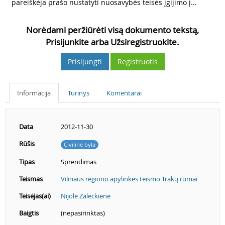
3
pareiškėja prašo nustatyti nuosavybės teisės įgijimo į...
Norėdami peržiūrėti visą dokumento tekstą,
Prisijunkite arba Užsiregistruokite.
Prisijungti
Registruotis
Informacija
Turinys
Komentarai
Data
2012-11-30
Rūšis
Civilinė byla
Tipas
Sprendimas
Teismas
Vilniaus regiono apylinkės teismo Trakų rūmai
Teisėjas(ai)
Nijolė Zaleckienė
Baigtis
(nepasirinktas)