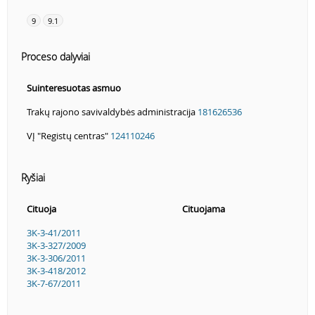
9
9.1
Proceso dalyviai
Suinteresuotas asmuo
Trakų rajono savivaldybės administracija
181626536
VĮ "Registų centras"
124110246
Ryšiai
Cituoja
Cituojama
3K-3-41/2011
3K-3-327/2009
3K-3-306/2011
3K-3-418/2012
3K-7-67/2011