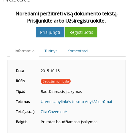
Norėdami peržiūrėti visą dokumento tekstą,
Prisijunkite arba Užsiregistruokite.
Prisijungti
Registruotis
Informacija
Turinys
Komentarai
Data
2015-10-15
Rūšis
Baudžiamoji byla
Tipas
Baudžiamasis įsakymas
Teismas
Utenos apylinkės teismo Anykščių rūmai
Teisėjas(ai)
Zita Gavėnienė
Baigtis
Priimtas baudžiamasis įsakymas