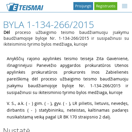
Prisijungti
Registruotis
BYLA 1-134-266/2015
Dėl
proceso užbaigimo teismo baudžiamuoju įsakymu
baudžiamojoje byloje Nr. 1-134-266/2015 ir susipažinusi su
ikiteisminio tyrimo bylos medžiaga, kurioje
1
Anykščių rajono apylinkės teismo teisėja Zita Gavėnienė,
išnagrinėjusi Panevėžio apygardos prokuratūros Utenos
apylinkės prokuratūros prokurorės Inos Zabielienės
pareiškimą dėl proceso užbaigimo teismo baudžiamuoju
įsakymu baudžiamojoje byloje Nr. 1-134-266/2015 ir
susipažinusi su ikiteisminio tyrimo bylos medžiaga, kurioje
2
V. S., a.k. ( - ) gim. ( - ), gyv. ( - ), LR pilietis, lietuvis, nevedęs,
dirbantis ( - ) statybininku, neteistas, kaltinamas padaręs
nusikalstamą veiką pagal LR BK 170 straipsnio 2 dalį.
Nustatė