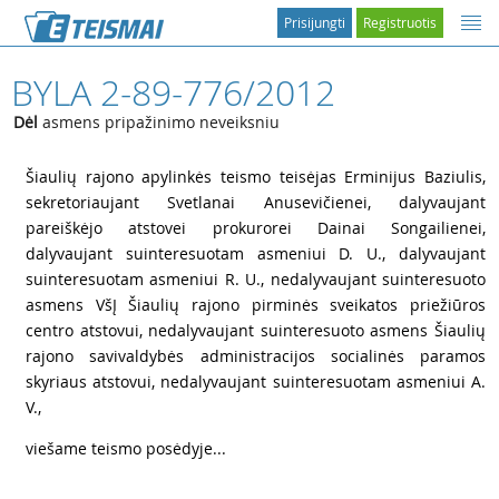
Prisijungti
Registruotis
BYLA 2-89-776/2012
Dėl
asmens pripažinimo neveiksniu
1
Šiaulių rajono apylinkės teismo teisėjas Erminijus Baziulis,
sekretoriaujant Svetlanai Anusevičienei, dalyvaujant
pareiškėjo atstovei prokurorei Dainai Songailienei,
dalyvaujant suinteresuotam asmeniui D. U., dalyvaujant
suinteresuotam asmeniui R. U., nedalyvaujant suinteresuoto
asmens VšĮ Šiaulių rajono pirminės sveikatos priežiūros
centro atstovui, nedalyvaujant suinteresuoto asmens Šiaulių
rajono savivaldybės administracijos socialinės paramos
skyriaus atstovui, nedalyvaujant suinteresuotam asmeniui A.
V.,
2
viešame teismo posėdyje...