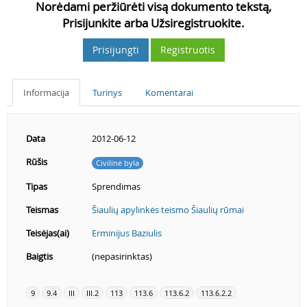
Norėdami peržiūrėti visą dokumento tekstą,
Prisijunkite arba Užsiregistruokite.
Prisijungti
Registruotis
Informacija
Turinys
Komentarai
Data
2012-06-12
Rūšis
Civilinė byla
Tipas
Sprendimas
Teismas
Šiaulių apylinkės teismo Šiaulių rūmai
Teisėjas(ai)
Erminijus Baziulis
Baigtis
(nepasirinktas)
9
9.4
III
III.2
113
113.6
113.6.2
113.6.2.2