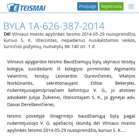
Prisijungti
Registruotis
BYLA 1A-626-387-2014
Dėl
Vilniaus miesto apylinkės teismo 2014-05-29 nuosprendžio,
kuriuo S. K. išteisintas, nepadarius nusikalstamos veikos,
turinčios požymių, numatytų BK 140 str. 1 d
1
Vilniaus apygardos teismo Baudžiamųjų bylų skyriaus teisėjų
kolegija, susidedanti iš kolegijos pirmininko Algimanto
Valantino, teisėjų Leonardos Gurevičienės, Vitalijos
Norkūnaitės, sekretoriaujant Editai Bekerytei,
nukentėjusiajam/privačiam kaltintojui V. G., jo atstovei
advokatei Julijai Žukienei, išteisintajam S. K., jo gynėjai adv.
Daivai Dereškevičienei,
2
teismo posėdyje išnagrinėjo baudžiamąją bylą pagal
nukentėjusiojo V. G. apeliacinį skundą dėl Vilniaus miesto
apylinkės teismo 2014-05-29 nuosprendžio, kuriuo S. K....