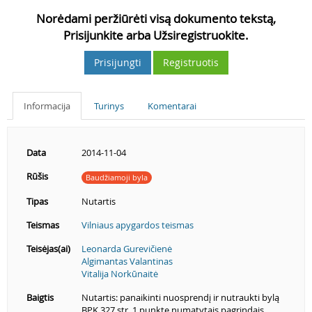
Norėdami peržiūrėti visą dokumento tekstą,
Prisijunkite arba Užsiregistruokite.
Prisijungti
Registruotis
Informacija
Turinys
Komentarai
Data
2014-11-04
Rūšis
Baudžiamoji byla
Tipas
Nutartis
Teismas
Vilniaus apygardos teismas
Teisėjas(ai)
Leonarda Gurevičienė
Algimantas Valantinas
Vitalija Norkūnaitė
Baigtis
Nutartis: panaikinti nuosprendį ir nutraukti bylą
BPK 327 str. 1 punkte numatytais pagrindais