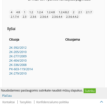
4
4.8
1
1.2
1.2.4
1.2.4.8
1.2.4.8.2
2
2.1
2.1.7
2.1.7.4
2.3
2.3.6
2.3.6.4
2.3.6.4.4
2.3.6.4.4.2
Ryšiai
Cituoja
Cituojama
2K-392/2012
2K-205/2010
2K-277/2009
2K-404/2010
2K-336/2008
PK-603-119/2014
2K-279/2010
Naudodamiesi paslaugomis sutinkate naudoti mūsų slapukus.
Sutinku
Plačiau
Kontaktai
Taisyklės
Konfidencialumo politika