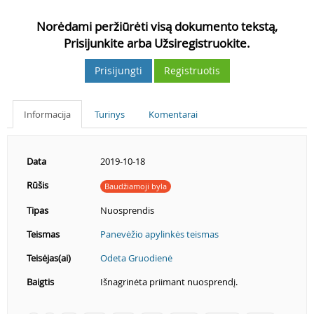
Norėdami peržiūrėti visą dokumento tekstą,
Prisijunkite arba Užsiregistruokite.
Prisijungti
Registruotis
Informacija
Turinys
Komentarai
Data
2019-10-18
Rūšis
Baudžiamoji byla
Tipas
Nuosprendis
Teismas
Panevėžio apylinkės teismas
Teisėjas(ai)
Odeta Gruodienė
Baigtis
Išnagrinėta priimant nuosprendį.