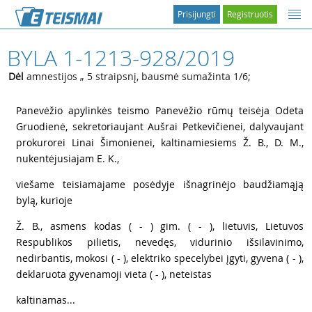
Prisijungti
Registruotis
BYLA 1-1213-928/2019
Dėl
amnestijos „ 5 straipsnį, bausmė sumažinta 1/6;
1
Panevėžio apylinkės teismo Panevėžio rūmų teisėja Odeta
Gruodienė, sekretoriaujant Aušrai Petkevičienei, dalyvaujant
prokurorei Linai Šimonienei, kaltinamiesiems Ž. B., D. M.,
nukentėjusiajam E. K.,
2
viešame teisiamajame posėdyje išnagrinėjo baudžiamąją
bylą, kurioje
3
Ž. B., asmens kodas ( - ) gim. ( - ), lietuvis, Lietuvos
Respublikos pilietis, nevedęs, vidurinio išsilavinimo,
nedirbantis, mokosi ( - ), elektriko specelybei įgyti, gyvena ( - ),
deklaruota gyvenamoji vieta ( - ), neteistas
4
kaltinamas...