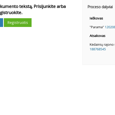
kumento tekstą, Prisijunkite arba
Proceso dalyviai
gistruokite.
Ieškovas
Registruotis
"Parama"
12020
Atsakovas
Kėdainių rajono 
188768545