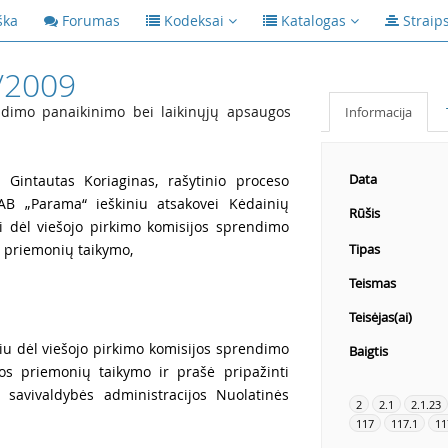
ška
Forumas
Kodeksai
Katalogas
Straip
/2009
ndimo panaikinimo bei laikinųjų apsaugos
Informacija
Data
Gintautas Koriaginas, rašytinio proceso
AB „Parama“ ieškiniu atsakovei Kėdainių
Rūšis
ai dėl viešojo pirkimo komisijos sprendimo
 priemonių taikymo,
Tipas
Teismas
Teisėjas(ai)
niu dėl viešojo pirkimo komisijos sprendimo
Baigtis
os priemonių taikymo ir prašė pripažinti
ų savivaldybės administracijos Nuolatinės
2
2.1
2.1.23
117
117.1
11