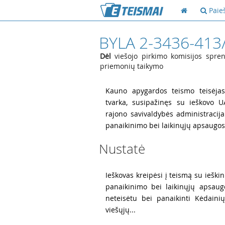
Paie
BYLA 2-3436-413
Dėl
viešojo pirkimo komisijos spre
priemonių taikymo
1
Kauno apygardos teismo teisėjas 
tvarka, susipažinęs su ieškovo U
rajono savivaldybės administracij
panaikinimo bei laikinųjų apsaugos
Nustatė
3
Ieškovas kreipėsi į teismą su ieški
panaikinimo bei laikinųjų apsaug
neteisėtu bei panaikinti Kėdaini
viešųjų...