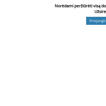
Norėdami peržiūrėti visą do
Užsire
Prisijungti