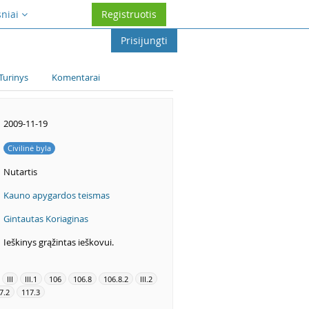
sniai
Registruotis
Prisijungti
Turinys
Komentarai
2009-11-19
Civilinė byla
Nutartis
Kauno apygardos teismas
Gintautas Koriaginas
Ieškinys grąžintas ieškovui.
III
III.1
106
106.8
106.8.2
III.2
7.2
117.3