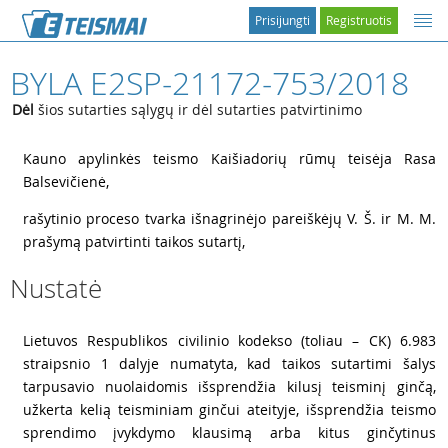
Prisijungti
Registruotis
BYLA E2SP-21172-753/2018
Dėl
šios sutarties sąlygų ir dėl sutarties patvirtinimo
1
Kauno apylinkės teismo Kaišiadorių rūmų teisėja Rasa
Balsevičienė,
2
rašytinio proceso tvarka išnagrinėjo pareiškėjų V. Š. ir M. M.
prašymą patvirtinti taikos sutartį,
Nustatė
3
Lietuvos Respublikos civilinio kodekso (toliau – CK) 6.983
straipsnio 1 dalyje numatyta, kad taikos sutartimi šalys
tarpusavio nuolaidomis išsprendžia kilusį teisminį ginčą,
užkerta kelią teisminiam ginčui ateityje, išsprendžia teismo
sprendimo įvykdymo klausimą arba kitus ginčytinus