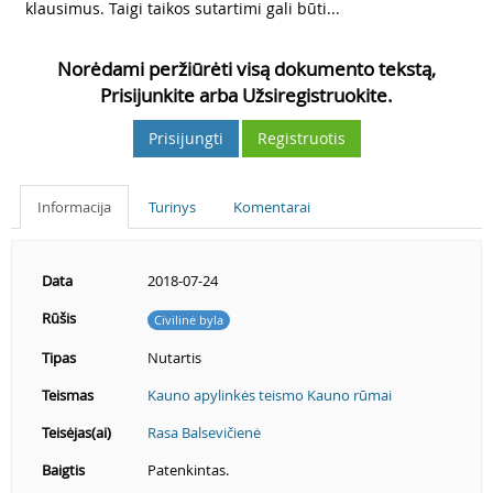
klausimus. Taigi taikos sutartimi gali būti...
Norėdami peržiūrėti visą dokumento tekstą,
Prisijunkite arba Užsiregistruokite.
Prisijungti
Registruotis
Informacija
Turinys
Komentarai
Data
2018-07-24
Rūšis
Civilinė byla
Tipas
Nutartis
Teismas
Kauno apylinkės teismo Kauno rūmai
Teisėjas(ai)
Rasa Balsevičienė
Baigtis
Patenkintas.