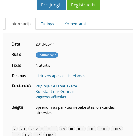
Prisijungti
Registruotis
Informacija
Turinys
Komentarai
Data
2010-05-11
Rūšis
Civilinė byla
Tipas
Nutartis
Teismas
Lietuvos apeliacinis teismas
Teisėjas(ai)
Virginija Čekanauskaitė
Konstantinas Gurinas
Vigintas Višinskis
Baigtis
Sprendimas paliktas nepakeistas, o skundas
atmestas
2
2.1
2.1.23
II
II.5
69
III
III.1
110
110.1
110.5
III.2
112
116
116.4