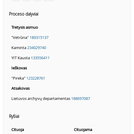
Proceso dalyviai
Tretysis asmuo
"Vėtrūna"
180315137
Kaminta
234029740
YIT Kausta
133556411
Ieškovas
"Pireka"
123228761
Atsakovas
Lietuvos archyvų departamentas
188697087
Ryšiai
Cituoja
Cituojama