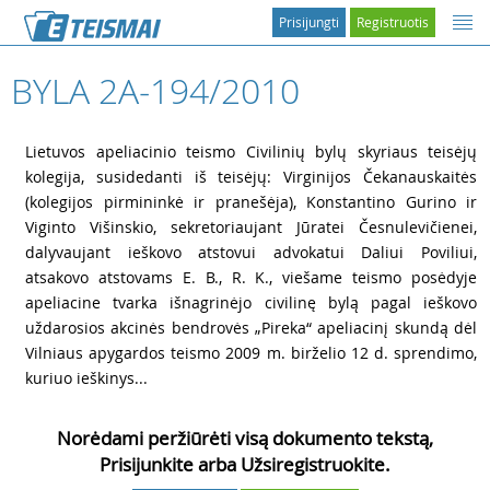
Prisijungti
Registruotis
BYLA 2A-194/2010
2
Lietuvos apeliacinio teismo Civilinių bylų skyriaus teisėjų
kolegija, susidedanti iš teisėjų: Virginijos Čekanauskaitės
(kolegijos pirmininkė ir pranešėja), Konstantino Gurino ir
Viginto Višinskio, sekretoriaujant Jūratei Česnulevičienei,
dalyvaujant ieškovo atstovui advokatui Daliui Poviliui,
atsakovo atstovams E. B., R. K., viešame teismo posėdyje
apeliacine tvarka išnagrinėjo civilinę bylą pagal ieškovo
uždarosios akcinės bendrovės „Pireka“ apeliacinį skundą dėl
Vilniaus apygardos teismo 2009 m. birželio 12 d. sprendimo,
kuriuo ieškinys...
Norėdami peržiūrėti visą dokumento tekstą,
Prisijunkite arba Užsiregistruokite.